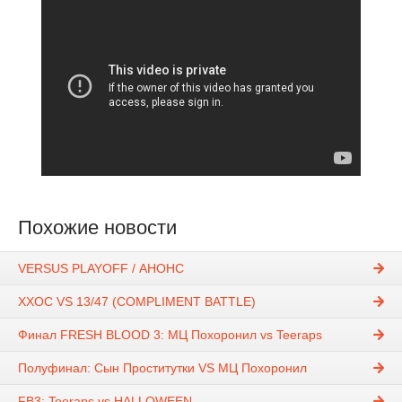
Похожие новости
VERSUS PLAYOFF / АНОНС
ХХОС VS 13/47 (COMPLIMENT BATTLE)
Финал FRESH BLOOD 3: МЦ Похоронил vs Teeraps
Полуфинал: Сын Проститутки VS МЦ Похоронил
FB3: Teeraps vs HALLOWEEN