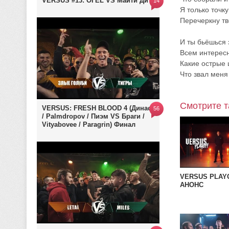
VERSUS #13: ОГЕL VS Майти Ди
14
Я только точку
Перечеркну тв
И ты бьёшься 
Всем интересн
Какие острые 
Что звал меня
Смотрите т
VERSUS: FRESH BLOOD 4 (Династ
56
/ Palmdropov / Пиэм VS Браги /
Vityabovee / Paragrin) Финал
VERSUS PLAYO
АНОНС