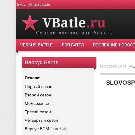
Вход
Регистрация
VERSUS BATTLE
РЭП БАТТЛ
ПОСЛЕДНИЕ НОВОС
Версус Баттл
Ра
23-01-2017, 10:42
Основа:
SLOVOSPB
Первый сезон
Второй сезон
Межсезонье
Третий сезон
Четвёртый сезон
Версус БПМ
(под бит)