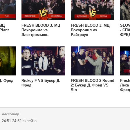
 МЦ
FRESH BLOOD 3: МЦ
FRESH BLOOD 3: МЦ
SLOV
Plant
Похоронил vs
Похоронил vs
- СП
Электромышь
Райтраун
ФРЕ
Д. Фред
Rickey F VS Букер Д.
FRESH BLOOD 2 Round
Fresh
Фред
2: Букер Д. Фред VS
Леха
Sin
Фред
Александр
24:51-24:52 склейка