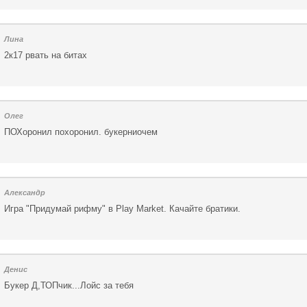
Лина
2к17 рвать на битах
Олег
ПОХоронил похоронил. букерниочем
Александр
Игра "Придумай рифму" в Play Market. Качайте братики.
Денис
Букер Д,ТОПчик...Лойс за тебя