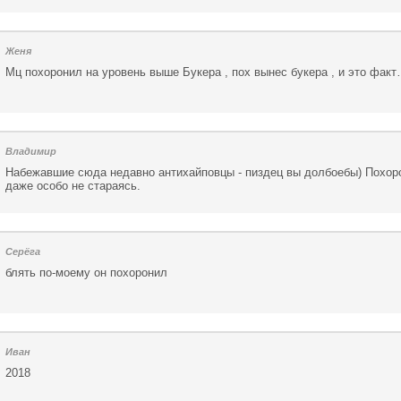
Женя
Мц похоронил на уровень выше Букера , пох вынес букера , и это факт
Владимир
Набежавшие сюда недавно антихайповцы - пиздец вы долбоебы) Похор
даже особо не стараясь.
Серёга
блять по-моему он похоронил
Иван
2018