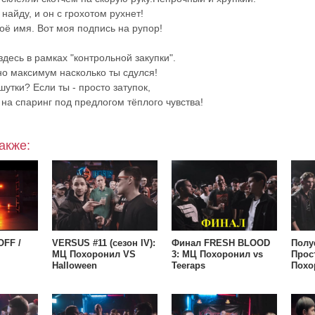
 найду, и он с грохотом рухнет!
оё имя. Вот моя подпись на рупор!
здесь в рамках "контрольной закупки".
о максимум насколько ты сдулся!
шутки? Если ты - просто затупок,
 на спаринг под предлогом тёплого чувства!
акже:
FF /
VERSUS #11 (сезон IV):
Финал FRESH BLOOD
Полу
МЦ Похоронил VS
3: МЦ Похоронил vs
Прос
Halloween
Teeraps
Похо
(COMPLIMENT BATTLE)