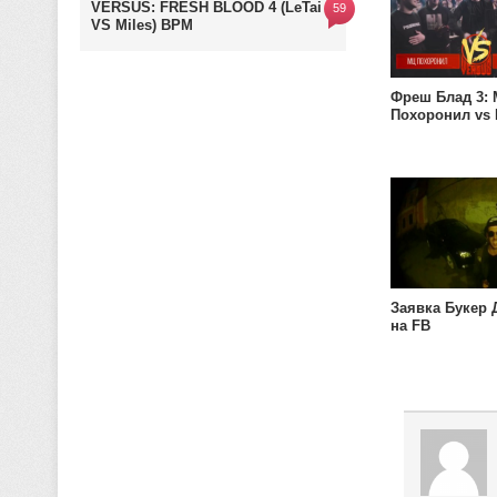
VERSUS: FRESH BLOOD 4 (LeTai
59
VS Miles) BPM
Фреш Блад 3:
Похоронил vs 
Заявка Букер 
на FB