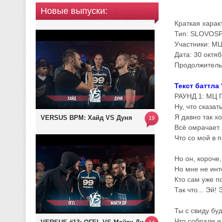
Новые выпуски:
Краткая харак
Тип: SLOVOSP
Участники: М
Дата: 30 октя
Продолжительн
Текст баттл
РАУНД 1: МЦ
Ну, что сказат
Я давно так х
VERSUS BPM: Хайд VS Дуня
19
Всё омрачает 
Что со мой в п
Но он, короче
Но мне не инт
Кто сам уже п
Так что... Эй!
Ты с свиду бу
Что собрали и