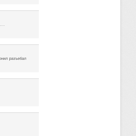
…..
онил разъебал