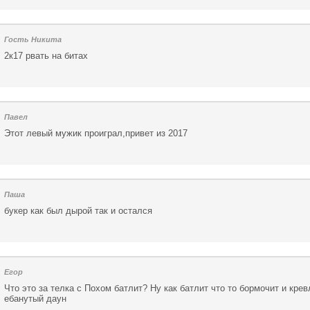
Гость Никита
2к17 рвать на битах
Павел
Этот левый мужик проиграл,привет из 2017
Паша
букер как был дырой так и остался
Егор
Что это за телка с Похом батлит? Ну как батлит что то бормочит и крев
ебанутый даун