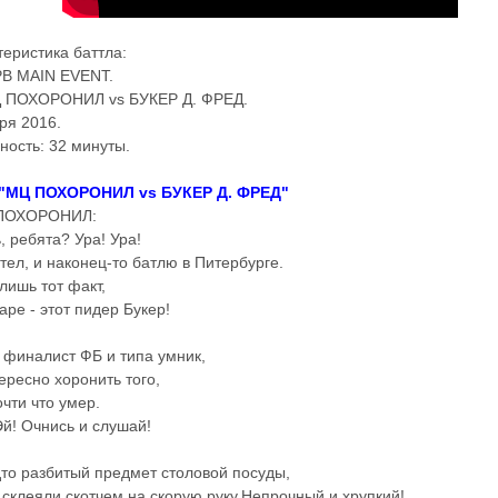
теристика баттла:
B MAIN EVENT.
Ц ПОХОРОНИЛ vs БУКЕР Д. ФРЕД.
бря 2016.
ость: 32 минуты.
а "МЦ ПОХОРОНИЛ vs БУКЕР Д. ФРЕД"
 ПОХОРОНИЛ:
ь, ребята? Ура! Ура!
отел, и наконец-то батлю в Питербурге.
лишь тот факт,
аре - этот пидер Букер!
, финалист ФБ и типа умник,
ересно хоронить того,
очти что умер.
 Эй! Очнись и слушай!
дто разбитый предмет столовой посуды,
 склеяли скотчем на скорую руку.Непрочный и хрупкий!