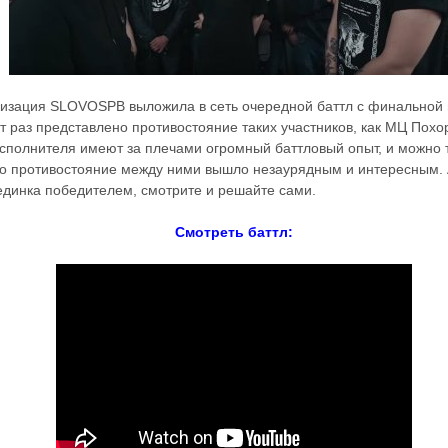
изация SLOVOSPB выложила в сеть очередной баттл с финальной в
от раз представлено противостояние таких участников, как МЦ Похо
сполнителя имеют за плечами огромный баттловый опыт, и можно 
то противостояние между ними вышло незаурядным и интересным. 
единка победителем, смотрите и решайте сами.
Смотреть баттл: