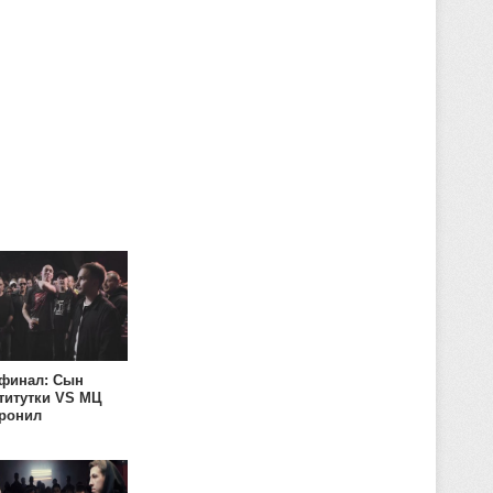
финал: Сын
титутки VS МЦ
ронил