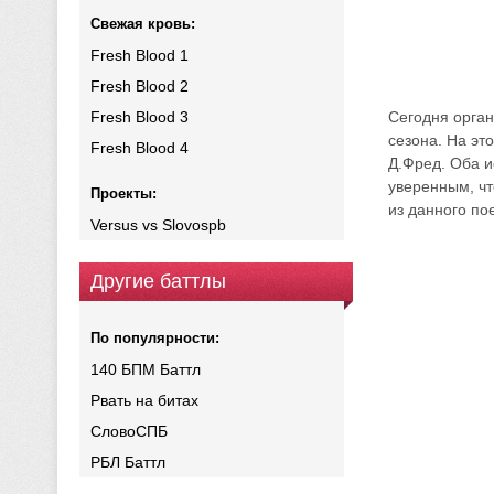
Свежая кровь:
Fresh Blood 1
Fresh Blood 2
Fresh Blood 3
Сегодня орган
сезона. На эт
Fresh Blood 4
Д.Фред. Оба и
уверенным, ч
Проекты:
из данного по
Versus vs Slovospb
Другие баттлы
По популярности:
140 БПМ Баттл
Рвать на битах
СловоСПБ
РБЛ Баттл