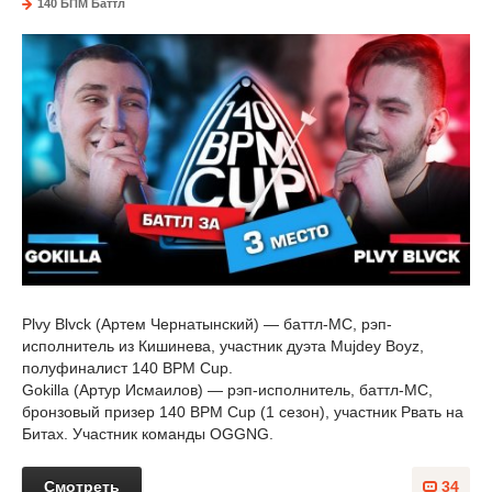
140 БПМ Баттл
Plvy Blvck (Артем Чернатынский) — баттл-МС, рэп-
исполнитель из Кишинева, участник дуэта Mujdey Boyz,
полуфиналист 140 BPM Cup.
Gokilla (Артур Исмаилов) — рэп-исполнитель, баттл-MC,
бронзовый призер 140 BPM Cup (1 сезон), участник Рвать на
Битах. Участник команды OGGNG.
Смотреть
34