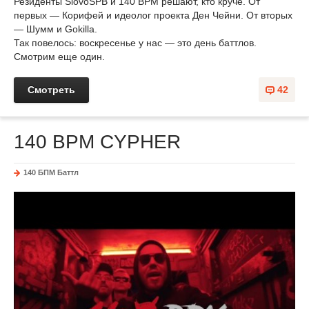
Резиденты SlovoSPB и 140 BPM решают, кто круче. От
первых — Корифей и идеолог проекта Ден Чейни. От вторых
— Шумм и Gokilla.
Так повелось: воскресенье у нас — это день баттлов.
Смотрим еще один.
Смотреть
42
140 BPM CYPHER
140 БПМ Баттл