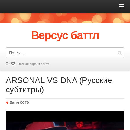
Версус баттл
Полная версия сайта
ARSONAL VS DNA (Русские
субтитры)
Баттл KOTD