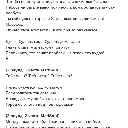
"Вот бы не получить пиздов аванс, занимался бы сам,
Небось на баттле меня поимеют, а дома останусь так сам
поебусь"
Ты кайфуешь от треков Хаски, смотришь фильмы от
Массфид.
От чего тебе ебут мозги, в ухо прямо без смазки
Лучше будешь когда будешь дома один
Глянь клипы Милевской - Кипяток
Блять, кито, это решит проблемы с левой сто пудов!
Ё!
[2 раунд, 1 часть MadSoul]:
Тебе ясно? Тебе ясно? Тебе ясно?
Питер окажется под колпаком,
Если зачитать так дотошно.
Но ведь этому не бывать, ты же понимаешь
Город останется под-под-подошвой!
[2 раунд, 2 часть MadSoul]:
Между нами тает лёд. Твои панчи никто не поймет.
Промокаешь под золотым дождём, и сегодня мы только