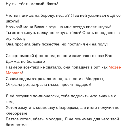
Ну ты, ебать мелкий, блять!
Что ты палишь на бороду, пёс, а? Я за ней ухаживал ещё со
школы!
Называй меня Викинг, ведь на мне всегда висят шкуры!
Ты хотел кинуть палку, но кинула тёлка! Опять попадаешь в
эту кобалу.
Она просила быть пожёстче, но постилил ей на полу!
Сквирт эмоций фонтаном, ее ноги замирают в позе Ван
Дамма, но большого
Размера все-таки не хватало, она попадает в бит, как
Mozee
Montana
!
Своим задом затрахала меня, как гости с Молдавы,
Открыла рот, закрыла глаза, просит подарок!
Я её потушил по-пионерски, тебе поделить и-то виду не с
кем,
Хотел замутить совместку с Барецким, а в итоге получил по
хлеборезке!
Баттла хотел, ебать, молодец! Я не понимаю для чего твой
батя потел.