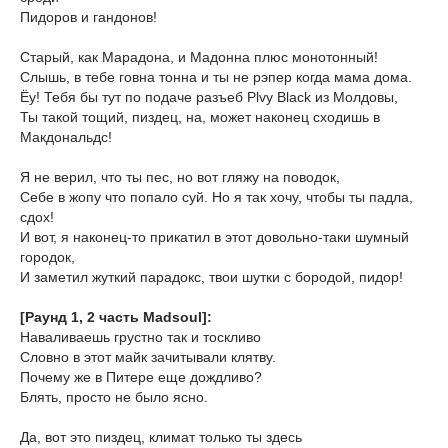
Пидоров и гандонов!
Старый, как Марадона, и Мадонна плюс монотонный!
Слышь, в тебе говна тонна и ты не рэпер когда мама дома.
Ёу! Тебя бы тут по подаче разъеб Plvy Black из Молдовы,
Ты такой тощий, пиздец, на, может наконец сходишь в
Макдональдс!
Я не верил, что ты пес, но вот гляжу на поводок,
Себе в жопу что попало суй. Но я так хочу, чтобы ты падла,
сдох!
И вот, я наконец-то прикатил в этот довольно-таки шумный
городок,
И заметил жуткий парадокс, твои шутки с бородой, пидор!
[Раунд 1, 2 часть Madsoul]:
Наваливаешь грустно так и тоскливо
Словно в этот майк зачитывали клятву.
Почему же в Питере еще дождливо?
Блять, просто не было ясно.
Да, вот это пиздец, климат только ты здесь