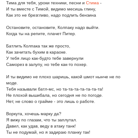
Тима для тебя, уроки техники, песни и
Стима
-
И ты вместе с Тимой, видимо месишь глину,
Как это не брезгливо, надо подлить бензина
Остановите, остановите, Колпаку надо выйти.
Когда ты на репите, плачет Питер.
Батлить Колпака так же просто,
Как зачитать бухим в караоке.
У тебя лицо как-будто тебе завернули
Саморез в залупу, но тебе как-то похер.
И ты видимо не плохо шаришь, какой шмот нынче не по
моде.
Тебя называли батл-мс, но та-та-та-та-та-та-та!
Не плохой вышибала, но сегодня не по погоде.
Нет, не слово о грайме - это лишь о работе.
Воркута, хочешь марку да?
Я вижу по глазам, что ты заплутал.
Давил, как удав, веду в атаку танк!
Ты не подумай, но я задираю планку так!