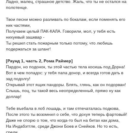
Ладно, малец, страшное детство. Жаль, что ты не остался на
полотенце.
Твои песни можно разливать по бокалам, если поменять его
ник частями,
Получаем целый ПАК-КАЛА. Говорили, мол, у тебя есть
нихуевый зашквар -
Ты решил стать пожарным только потому, что любишь
подержаться за шланг!
[Раунд 1, часть 2, Рома Раймер]
Пардон, но подонок, ты этой частью тела косишь под Дорна!
Вот в чем попадос: у тебя папа донор, и всегда готов дать в
зад подолгу!
Открывай этот ящик пандоры. Блять, глянь, как он подорван!
Слышь, поц, ты такой весь неопределенный, прямо ну как
доллар!
Тебе въебала в лоб лошадь, и там отпечаталась подкова,
После этого ты возомнил о себе, что дохуя теперь фартовый!
Даже не спорю о том, что когда-то был на битах как дома,
На Индабэттле, среди Джони Боев и Снейков. Но то есть,
среди