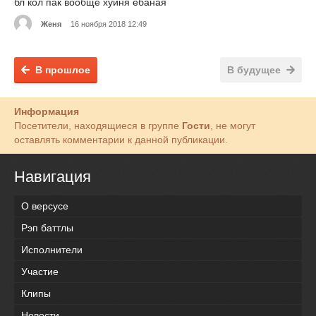
бл кол пак вообще хуйня ебаная
Женя
16 ноября 2018 12:49
В прошлое
В будущее
Информация
Посетители, находящиеся в группе
Гости
, не могут
оставлять комментарии к данной публикации.
Навигация
О версусе
Рэп баттлы
Исполнители
Участие
Клипы
Новости