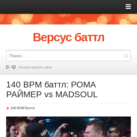
Версус баттл
Полная версия сайта
140 BPM баттл: РОМА
РАЙМЕР vs MADSOUL
140 БПМ Баттл