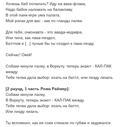
Хочешь баб полапать? Иду на вака-флака,
Надо бабок наломать на балаклаву.
В этой панк-игре ума палата,
Мой рэпак для вас - как по гланды палка.
Для тебя, очконавта - это авада-кедавра,
Или типа, как лака-пездол,
Баттлов и [...] лучше бы ты сходил к лака-пезду.
Сейчас! Окей!
Собаки кинули палку, в Воркуту, теперь знают - КАЛ-ПАК
между.
Тебе телка дала выбор: ехать на баттл, или пизду лизать.
[2 раунд, 1 часть Рома Раймер]:
Собаки кинули палку,
В Воркуту, теперь знают - КАЛ-ПАК между.
Тебе телка дала выбор: ехать на баттл,
Или пизду лизать.
Ты вспомнил, как ее соки стекали по губам и задумался: