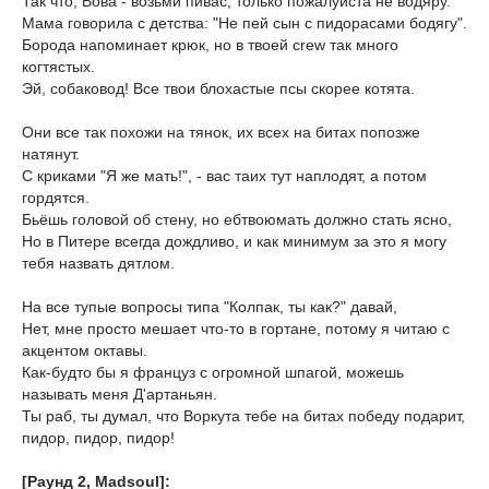
Так что, Вова - возьми пивас, только пожалуйста не водяру.
Мама говорила с детства: "Не пей сын с пидорасами бодягу".
Борода напоминает крюк, но в твоей crew так много
когтястых.
Эй, собаковод! Все твои блохастые псы скорее котята.
Они все так похожи на тянок, их всех на битах попозже
натянут.
С криками "Я же мать!", - вас таих тут наплодят, а потом
гордятся.
Бьёшь головой об стену, но ебтвоюмать должно стать ясно,
Но в Питере всегда дождливо, и как минимум за это я могу
тебя назвать дятлом.
На все тупые вопросы типа "Колпак, ты как?" давай,
Нет, мне просто мешает что-то в гортане, потому я читаю с
акцентом октавы.
Как-будто бы я француз с огромной шпагой, можешь
называть меня Д'артаньян.
Ты раб, ты думал, что Воркута тебе на битах победу подарит,
пидор, пидор, пидор!
[Раунд 2, Madsoul]: