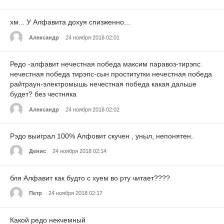
хм... У Алфавита дохуя спизженно...
Александр
24 ноября 2018 02:01
Редо -алфавит нечестная победа максим паравоз-тирэпс
нечестная победа тирэпс-сын проститутки нечестная победа
райтраун-электромышь нечестная победа какая дальше
будет? без честняка
Александр
24 ноября 2018 02:02
Рэдо выиграл 100% Алфовит скучен , уныл, непонятен.
Денис
24 ноября 2018 02:14
бля Алфавит как будто с хуем во рту читает????
Петр
24 ноября 2018 02:17
Какой редо некчемный