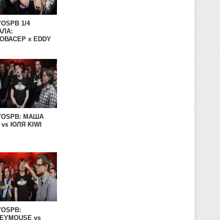
OSPB 1/4
АЛА:
ОВАСЕР x EDDY
VOSPB: МАША
 vs ЮЛЯ KIWI
VOSPB:
EYMOUSE vs