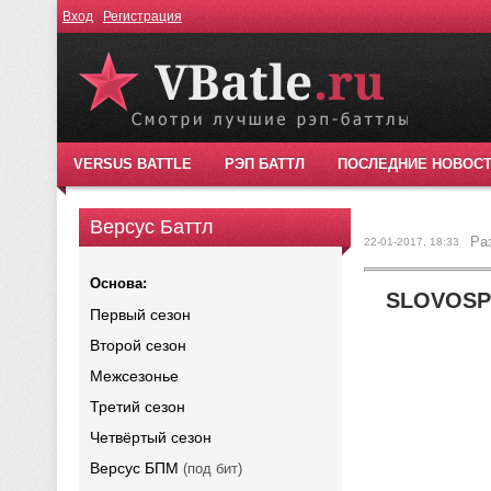
Вход
Регистрация
VERSUS BATTLE
РЭП БАТТЛ
ПОСЛЕДНИЕ НОВОС
Версус Баттл
Ра
22-01-2017, 18:33
Основа:
SLOVOSPB
Первый сезон
Второй сезон
Межсезонье
Третий сезон
Четвёртый сезон
Версус БПМ
(под бит)