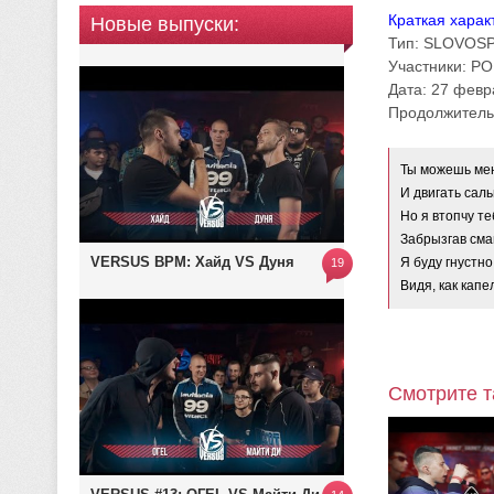
Краткая харак
Новые выпуски:
Тип: SLOVOS
Участники: РО
Дата: 27 февр
Продолжительн
Ты можешь мен
И двигать сал
Но я втопчу те
Забрызгав сма
VERSUS BPM: Хайд VS Дуня
Я буду гнустн
19
Видя, как кап
Смотрите т