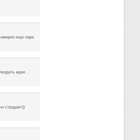
 наверно еще пара
пиздить идеи...
о страдает))