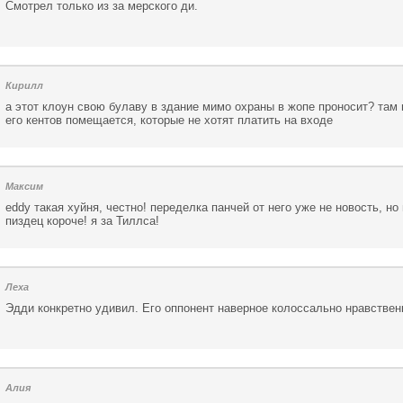
Смотрел только из за мерского ди.
Кирилл
а этот клоун свою булаву в здание мимо охраны в жопе проносит? там
его кентов помещается, которые не хотят платить на входе
Максим
eddy такая хуйня, честно! переделка панчей от него уже не новость, но 
пиздец короче! я за Тиллса!
Леха
Эдди конкретно удивил. Его оппонент наверное колоссально нравственн
Алия