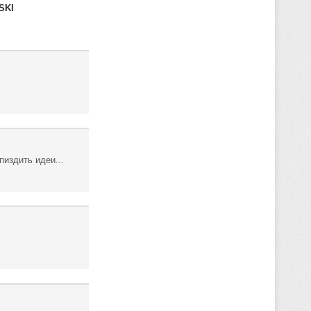
SKI
пиздить идеи...