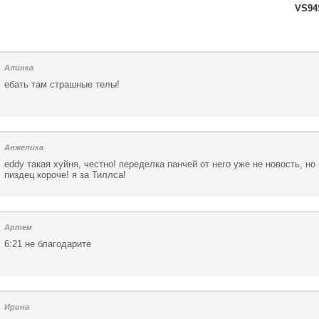
VS94
Алинка
ебать там страшные телы!
Анжелика
eddy такая хуйня, честно! переделка панчей от него уже не новость, но 
пиздец короче! я за Тиллса!
Артем
6:21 не благодарите
Ирина