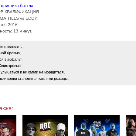
теристика баттла:
PB КВАЛИФИКАЦИЯ.
МА TILLS vs EDDY.
аля 2016.
ость: 13 минут.
я отвлекать,
ьной бровью,
бя в асфальт,
йлик кровью.
о улыбаться и ни капли не морщиться,
ельки крови становятся каплями рожицы.
акже: