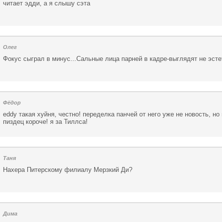
читает эдди, а я слышу сэта
Олег
Фокус сыграл в минус...Сальные лица парней в кадре-выглядят не эсте
Фёдор
eddy такая хуйня, честно! переделка панчей от него уже не новость, но 
пиздец короче! я за Тиллса!
Таня
Нахера Питерскому филиалу Мерзкий Ди?
Дима