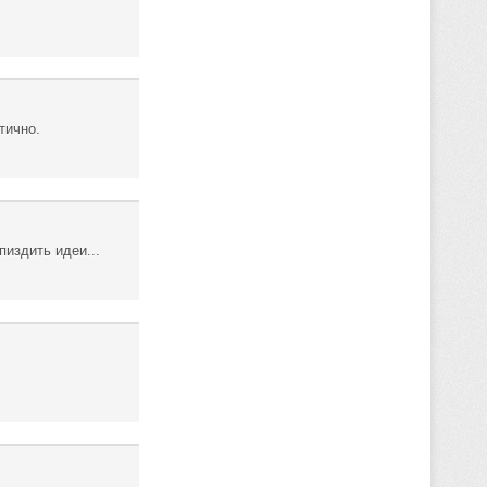
тично.
пиздить идеи...