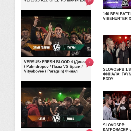
VERSUS #13: ОГЕL VS Майти Ди
14
140 BPM BATT
VIBEHUNTER X
VERSUS: FRESH BLOOD 4 (Династ
56
/ Palmdropov / Пиэм VS Браги /
SLOVOSPB 1/8
Vityabovee / Paragrin) Финал
ФИНАЛА: TAYN
EDDY
SLOVOSPB:
КАТРОВАСЕР 