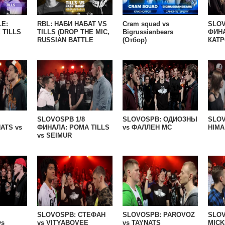
LE:
RBL: НАБИ НАБАТ VS
Cram squad vs
SLOV
 TILLS
TILLS (DROP THE MIC,
Bigrussianbears
ФИН
RUSSIAN BATTLE
(Отбор)
КАТР
LEAGUE)
SLOVOSPB 1/8
SLOVOSPB: ОДИОЗНЫ
SLO
ATS vs
ФИНАЛА: РОМА TILLS
vs ФАЛЛЕН МС
HIMA
vs SEIMUR
SLOVOSPB: СТЕФАН
SLOVOSPB: PAROVOZ
SLO
vs
vs VITYABOVEE
vs TAYNATS
MICK