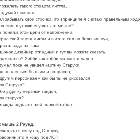
пожалеть такого стюарта литтла,
подумай немного,
ал забывать свои строчки,что впринципе,я считаю правельным ходо
плоские шуточки слушать-то можно?
е понял,в этой цепи от напряжении,
ерял свой заряд мигом и в итоге сел на большие хуи,
рвать ведь ты Пика,
шонок дизайнер отпадный и тут вы можете сказать.
 докопался? Хобби,как хобби малюет и ладно.
 думал пока не увидел картину Старухи.
ка пытаешься быть им и напрасно,
 другим персонажем как бы ты не рисовался.
ак Старуха?
бе уздечку нервный гандон,
ак старуха?
тсюда ведь это твой первый отбор.
омышь 2 Раунд.
екал,что я кошу под Старуху,
говорили,что я кошу под ЛСП,