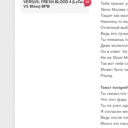
VERSUS: FRESH BLOOD 4 (LeTai
59
Тебя принес у
VS Miles) BPM
Slovo Москва 
Тащит как мал
Наконец-то м
Отличный выбо
Ведь его лучш
Ты ломаешь го
Даже молился 
Он в ответ: бя
Ни на Slove М
Так вот тебе с
Может быть та
Раунд.
Текст tvoigre
Ты сказал,что
Что этот фарс
Ты не учел од
Я согласен ме
Ведь после то
Много кто пис