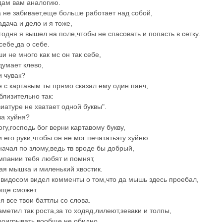
дам вам аналогию.
а не забивает,еще больше работает над собой,
адача и дело и я тоже,
годня я вышел на поле,чтобы не спасовать и попасть в сетку.
себе,да о себе.
и не много как мс он так себе,
думает клево,
и чувак?
е с картавым ты прямо сказал ему один панч,
близительно так:
виатуре не хватает одной буквы".
за хуйня?
гу,господь бог верни картавому букву,
 его руки,чтобы он не мог печататьэту хуйню.
 начал по злому,ведь тв вроде бы добрый,
мпании тебя любят и помнят,
ая мышка и миленький хвостик.
видосом видел комменты о том,что да мышь здесь проебал,
еще сможет.
я все твои баттлы со слова.
аметил так роста,за то ходяд,лилеют,зеваки и толпы,
роигрывать вообще не обидно.