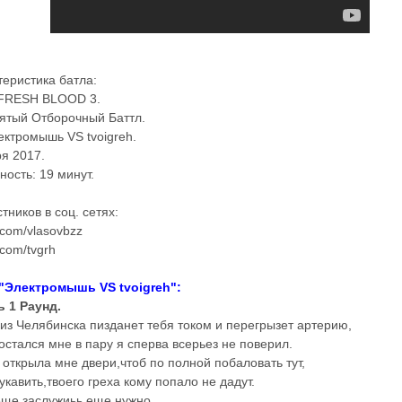
теристика батла:
FRESH BLOOD 3.
ятый Отборочный Баттл.
ектромышь VS tvoigreh.
ря 2017.
ость: 19 минут.
тников в соц. сетях:
.com/vlasovbzz
.com/tvgrh
 "Электромышь VS tvoigreh":
 1 Раунд.
з Челябинска пизданет тебя током и перегрызет артерию,
достался мне в пару я сперва всерьез не поверил.
 открыла мне двери,чтоб по полной побаловать тут,
укавить,твоего греха кому попало не дадут.
еще заслужиьь еще нужно,