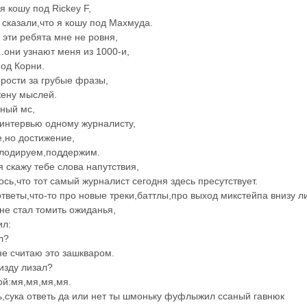
 я кошу под Rickey F,
 сказали,что я кошу под Махмуда.
 эти ребята мне не ровня,
..они узнают меня из 1000-и,
под Корни.
рости за грубые фразы,
жену мыслей.
ный мс,
интервью одному журналисту,
,но достижение,
плодируем,поддержим.
я скажу тебе слова напутствия,
ось,что тот самый журналист сегодня здесь пресутствует.
ответы,что-то про новые треки,баттлы,про выход микстейпа внизу л
не стал томить ожиданья,
ил:
л?
 не считаю это зашкваром.
пизду лизал?
кой:мя,мя,мя,мя.
,сука ответь да или нет ты шмоньку фуфлыжил ссаный гавнюк