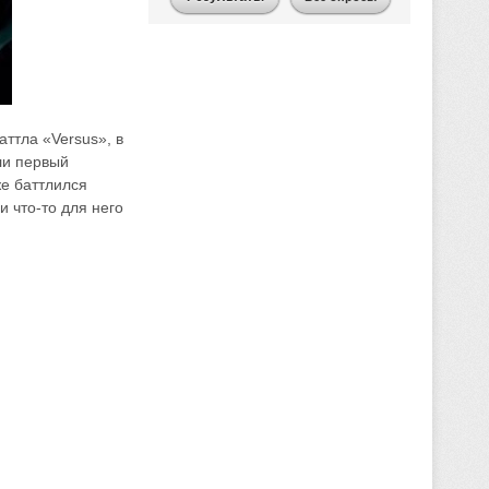
аттла «Versus», в
ли первый
же баттлился
и что-то для него
.