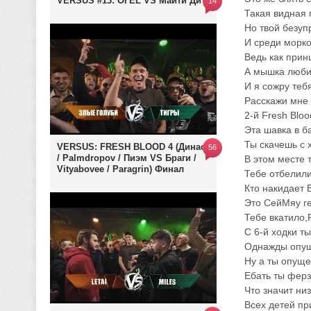
VERSUS #13: ОГЕL VS Майти Ди
14
Такая видная 
Но твой безуп
И среди морко
Ведь как прин
А мышка люби
И я сожру теб
Расскажи мне 
2-й Fresh Bloo
Эта шавка в б
Ты скачешь с х
VERSUS: FRESH BLOOD 4 (Династ
56
/ Palmdropov / Пиэм VS Браги /
В этом месте 
Vityabovee / Paragrin) Финал
Тебе отбелили
Кто накидает 
Это СейМяу г
Тебе вкатило,
С 6-й ходки ты
Однажды опущ
Ну а ты опуще
Ебать ты ферз
Что значит ни
Всех детей пр