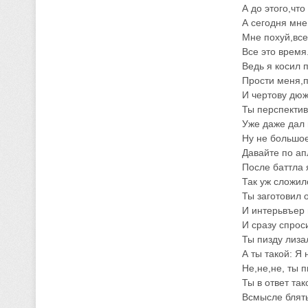
А до этого,что
А сегодня мне
Мне похуй,все
Все это время
Ведь я косил 
Прости меня,п
И чертову дю
Ты перспектив
Уже даже дал 
Ну не большое
Давайте по а
После баттла 
Так уж сложил
Ты заготовил 
И интерьвъер 
И сразу спрос
Ты пизду лиза
А ты такой: Я
Не,не,не, ты 
Ты в ответ та
Всмысле блять