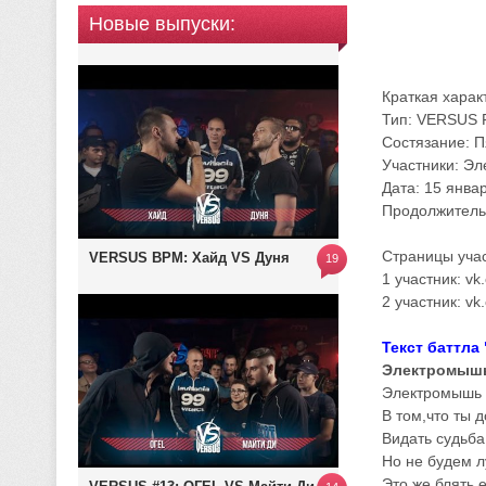
Новые выпуски:
Краткая харак
Тип: VERSUS 
Состязание: П
Участники: Эл
Дата: 15 янва
Продолжительн
Страницы учас
VERSUS BPM: Хайд VS Дуня
19
1 участник: vk
2 участник: vk
Текст баттла
Электромышь
Электромышь и
В том,что ты 
Видать судьба
Но не будем л
Это же блять 