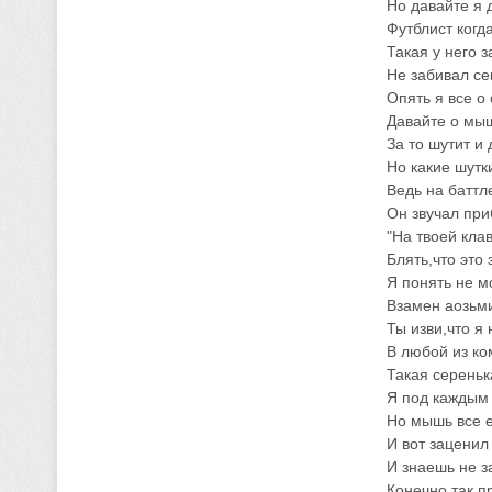
Но давайте я 
Футблист когд
Такая у него з
Не забивал се
Опять я все о 
Давайте о мыш
За то шутит и 
Но какие шутк
Ведь на баттл
Он звучал при
"На твоей кла
Блять,что это 
Я понять не мо
Взамен аозьми
Ты изви,что я
В любой из ко
Такая сереньк
Я под каждым 
Но мышь все 
И вот заценил 
И знаешь не з
Конечно,так п