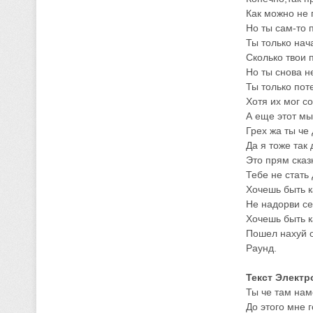
Как можно не 
Но ты сам-то 
Ты только нач
Сколько твои 
Но ты снова н
Ты только пот
Хотя их мог со
А еще этот мы
Грех жа ты че
Да я тоже так
Это прям сказ
Тебе не стать
Хочешь быть к
Не надорви се
Хочешь быть к
Пошел нахуй о
Раунд.
Текст Электр
Ты че там нам
До этого мне 