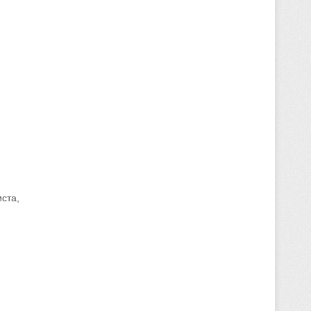
иста,