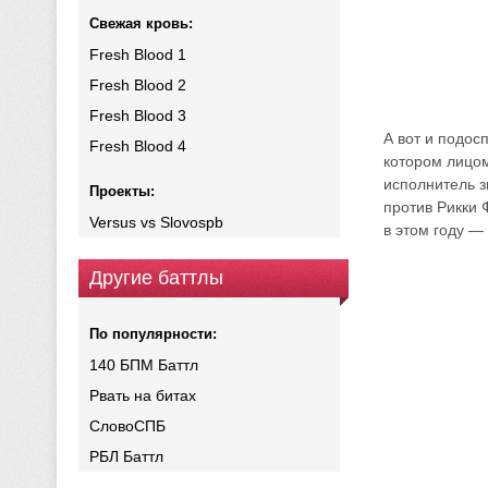
Свежая кровь:
Fresh Blood 1
Fresh Blood 2
Fresh Blood 3
А вот и подос
Fresh Blood 4
котором лицом
исполнитель з
Проекты:
против Рикки Ф
Versus vs Slovospb
в этом году —
Другие баттлы
По популярности:
140 БПМ Баттл
Рвать на битах
СловоСПБ
РБЛ Баттл