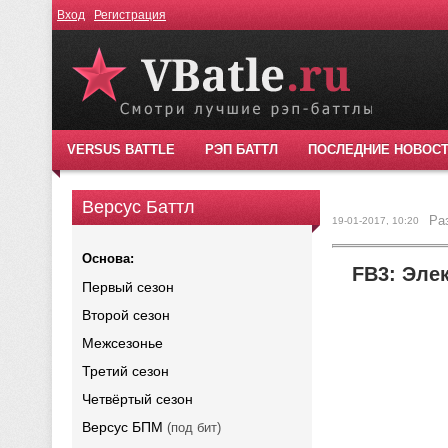
Вход
Регистрация
VERSUS BATTLE
РЭП БАТТЛ
ПОСЛЕДНИЕ НОВОС
Версус Баттл
Ра
19-01-2017, 10:20
Основа:
FB3: Эле
Первый сезон
Второй сезон
Межсезонье
Третий сезон
Четвёртый сезон
Версус БПМ
(под бит)