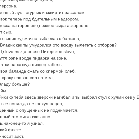
персона,
речный лук - огурчик и сквиртит рассолом,
вок теперь под бдительным надзором.
цесса на горошине,нежнее сыра аскорпоне,
т сыр.
я свинишку,смачно выблевав с балкона,
Владик как ты умудрился ото всюду вылететь с отборов?
d,slovo msk,a после Питерское slovo,
аттл рэпе вроде пидарка на зоне.
атки на хатку,а пиздец кабель,
твоя баланда сжать со спермой хлеб,
 сраку словно сел на мел,
Владу больше?
ейм.
Рики ф тебя здесь зверски нагибал и ты выбрал стул с хуями сев у 
 все понял,да нет,нехуя пацан,
енный с опущенных не поднимается.
нный это мчгко сказанно.
ь,наконец-то я узнал,
зкий флекс.
иносит аист,