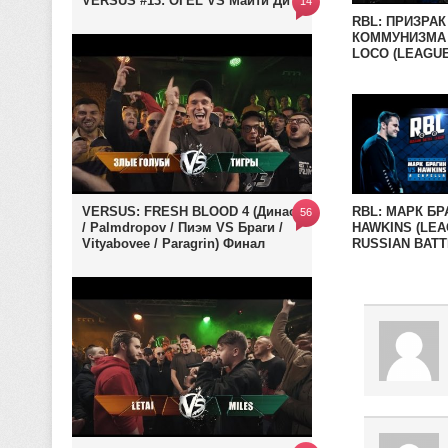
VERSUS #13: ОГЕL VS Майти Ди
14
RBL: ПРИЗРАК
КОММУНИЗМА 
LOCO (LEAGUE
RUSSIAN BATT
LEAGUE)
VERSUS: FRESH BLOOD 4 (Династ
RBL: МАРК БР
56
/ Palmdropov / Пиэм VS Браги /
HAWKINS (LEA
Vityabovee / Paragrin) Финал
RUSSIAN BATT
LEAGUE)