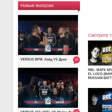
Новые выпуски:
Смотрите т
VERSUS BPM: Хайд VS Дуня
19
RBL: МАРК БР
EL LOCO (MAI
RUSSIAN BATT
LEAGUE)