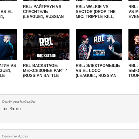
RBL: РАЙТРАУН VS
RBL: WALKIE VS
RBL:
VS EL
СПАСИТЕЛЬ
SECTOR (DROP THE
VS M
1,
(LEAGUE1, RUSSIAN
MIC: TRIPPLE KILL,
EVEN
LE
BATTLE LEAGUE)
LEAGUE1, RUSSIAN
BATT
BATTLE LEAGUE)
АГИН VS
RBL BACKSTAGE:
RBL: ЭЛЕКТРОМЫШЬ
RBL:
GUE1,
МЕЖСЕЗОНЬЕ PART 4
VS EL LOCO
БЫКО
LE
(RUSSIAN BATTLE
(LEAGUE1, RUSSIAN
TOUR
LEAGUE)
BATTLE LEAGUE)
RUSS
LEAG
Семёнова Надежда
Топ батлы
Семёнов Арсен