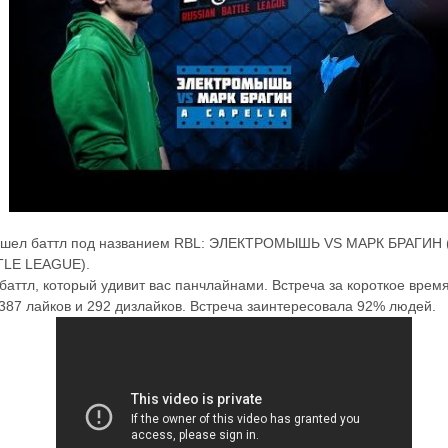
ышел баттл под названием RBL: ЭЛЕКТРОМЫШЬ VS МАРК БРАГИН
TLE LEAGUE).
баттл, который удивит вас панчлайнами. Встреча за короткое врем
387 лайков и 292 дизлайков. Встреча заинтересовала 92% людей.