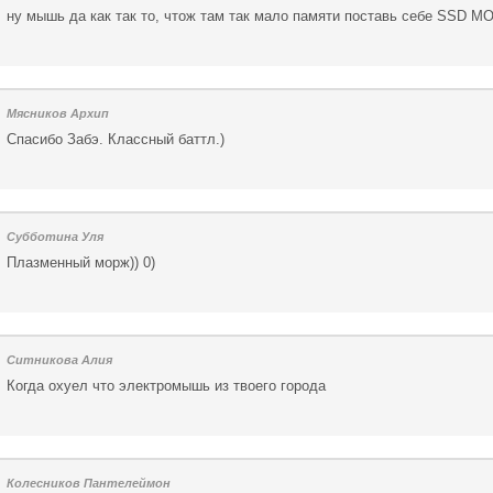
ну мышь да как так то, чтож там так мало памяти поставь себе SS
Мясников Архип
Спасибо Забэ. Классный баттл.)
Субботина Уля
Плазменный морж)) 0)
Ситникова Алия
Когда охуел что электромышь из твоего города
Колесников Пантелеймон