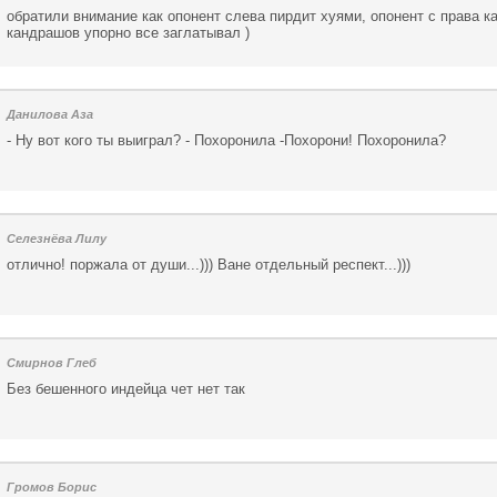
обратили внимание как опонент слева пирдит хуями, опонент с права ка
кандрашов упорно все заглатывал )
Данилова Аза
- Ну вот кого ты выиграл? - Похоронила -Похорони! Похоронила?
Селезнёва Лилу
отлично! поржала от души...))) Ване отдельный респект...)))
Смирнов Глеб
Без бешенного индейца чет нет так
Громов Борис