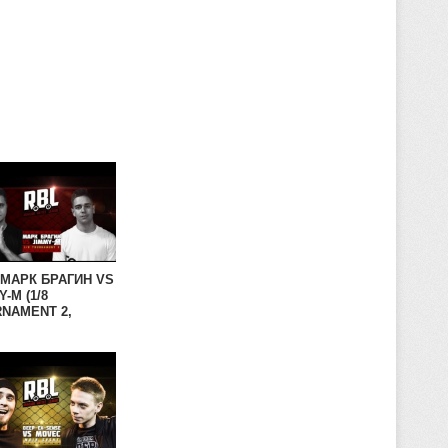
 МАРК БРАГИН VS
Y-M (1/8
NAMENT 2,
IAN BATTLE
UE)