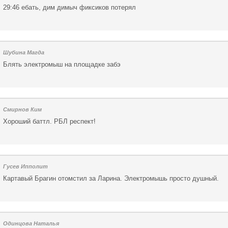
29:46 ебать, дим димыч фиксиков потерял
Шубина Магда
Блять электромыш на площадке забэ
Смирнов Ким
Хороший баттл. РБЛ респект!
Гусев Ипполит
Картавый Брагин отомстил за Ларина. Электромышь просто душный.
Одинцова Наталья