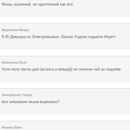
Мышь ахуенный, не однотипный как все
Миронова Инара
8:45 Девушка за Электромышью. Белые Ходоки подняли Игритт
Новикова Лиза
Хотя поле батла диб-эксэнса и мовца))) не понятно чей он подобие
Никифоров Тимур
все забывания мыши вырезаны?
Исаева Лали