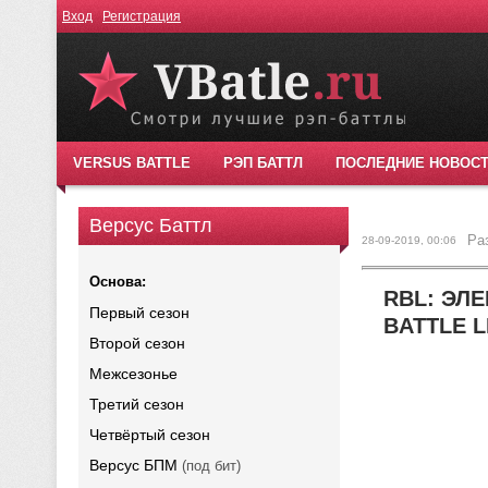
Вход
Регистрация
VERSUS BATTLE
РЭП БАТТЛ
ПОСЛЕДНИЕ НОВОС
Версус Баттл
Ра
28-09-2019, 00:06
Основа:
RBL: ЭЛ
Первый сезон
BATTLE 
Второй сезон
Межсезонье
Третий сезон
Четвёртый сезон
Версус БПМ
(под бит)