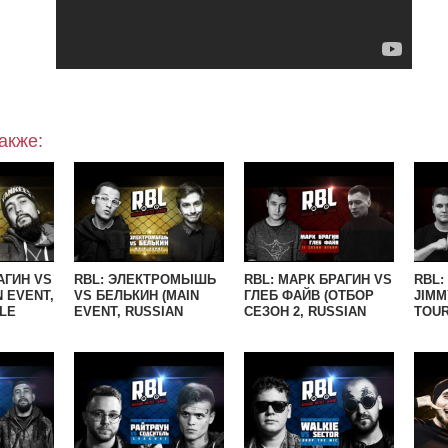
акже:
АГИН VS
RBL: ЭЛЕКТРОМЫШЬ
RBL: МАРК БРАГИН VS
RBL:
N EVENT,
VS БЕЛЬКИН (MAIN
ГЛЕБ ФАЙВ (ОТБОР
JIMM
LE
EVENT, RUSSIAN
СЕЗОН 2, RUSSIAN
TOUR
BATTLE LEAGUE)
BATTLE LEAGUE)
RUSS
LEAG