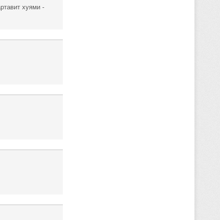
ртавит хуями -