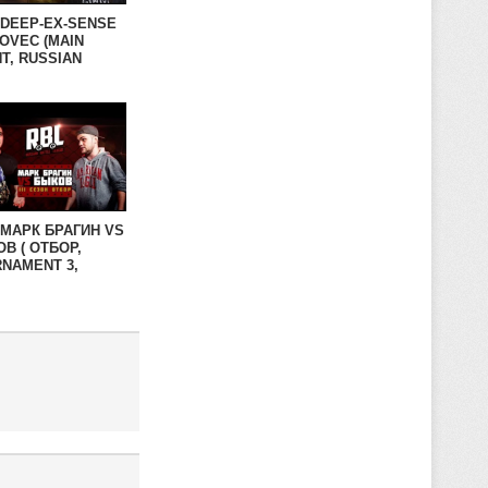
 DEEP-EX-SENSE
OVEC (MAIN
T, RUSSIAN
LE LEAGUE)
 МАРК БРАГИН VS
В ( ОТБОР,
NAMENT 3,
IAN BATTLE
UE)