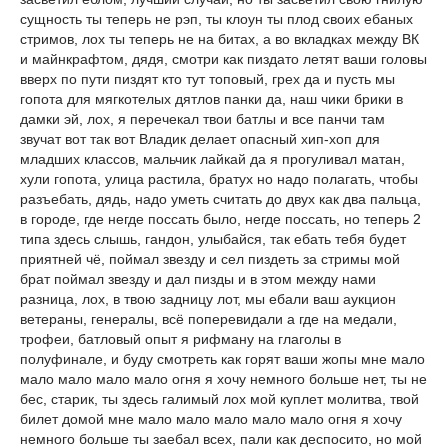
сущность ты теперь не рэп, ты клоун ты плод своих ебаных
стримов, лох ты теперь не на битах, а во вкладках между ВК
и майнкрафтом, дядя, смотри как пиздато летят ваши головы
вверх по пути пиздят кто тут топовый, грех да и пусть мы
гопота для мягкотелых дятлов панки да, наш чики брики в
дамки эй, лох, я перечекал твои батлы и все панчи там
звучат вот так вот Владик делает опасный хип-хоп для
младших классов, мальчик лайкай да я прогуливал матан,
хули гопота, улица растила, братух но надо полагать, чтобы
разъебать, дядь, надо уметь считать до двух как два пальца,
в городе, где негде поссать было, негде поссать, но теперь 2
типа здесь слышь, гандон, улыбайся, так ебать тебя будет
приятней чё, поймал звезду и сел пиздеть за стримы мой
брат поймал звезду и дал пизды и в этом между нами
разница, лох, в твою задницу лот, мы ебали ваш аукцион
ветераны, генералы, всё поперевидали а где на медали,
трофеи, батловый опыт я рифману на глаголы в
полуфинале, и буду смотреть как горят ваши жопы мне мало
мало мало мало мало огня я хочу немного больше нет, ты не
бес, старик, ты здесь галимый лох мой куплет молитва, твой
билет домой мне мало мало мало мало мало огня я хочу
немного больше ты заебал всех, пали как деспосито, но мой