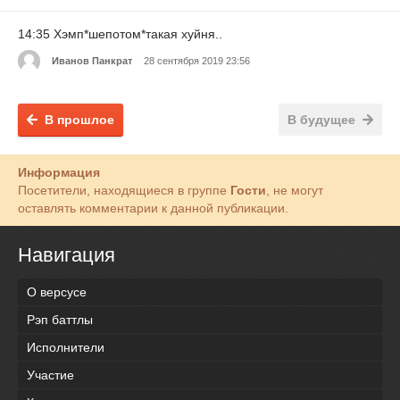
14:35 Хэмп*шепотом*такая хуйня..
Иванов Панкрат
28 сентября 2019 23:56
В прошлое
В будущее
Информация
Посетители, находящиеся в группе
Гости
, не могут
оставлять комментарии к данной публикации.
Навигация
О версусе
Рэп баттлы
Исполнители
Участие