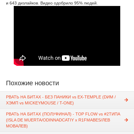
и 643 дизлайков. Видео одобрило 95% людей.
Похожие новости
РВАТЬ НА БИТАХ - БЕЗ ПАНИКИ vs EX-TEMPLE (DИМ /
ХЭМП vs MICKEYMOUSE / T-ONE)
РВАТЬ НА БИТАХ (ПОЛУФИНАЛ) - TOP FLOW vs #2ТИПА
(ISLA DE MUERTA/ODINNADCATIY х R1FMABES/ЛЕВ
МОВАЛЕВ)