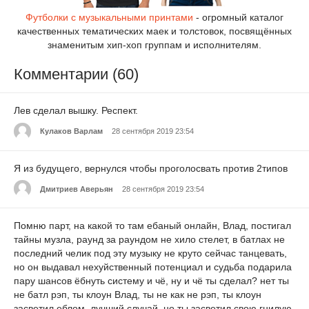
Футболки с музыкальными принтами
- огромный каталог
качественных тематических маек и толстовок, посвящённых
знаменитым хип-хоп группам и исполнителям.
Комментарии (60)
Лев сделал вышку. Респект.
Кулаков Варлам
28 сентября 2019 23:54
Я из будущего, вернулся чтобы проголосвать против 2типов
Дмитриев Аверьян
28 сентября 2019 23:54
Помню парт, на какой то там ебаный онлайн, Влад, постигал
тайны музла, раунд за раундом не хило стелет, в батлах не
последний челик под эту музыку не круто сейчас танцевать,
но он выдавал нехуйственный потенциал и судьба подарила
пару шансов ёбнуть систему и чё, ну и чё ты сделал? нет ты
не батл рэп, ты клоун Влад, ты не как не рэп, ты клоун
засветил еблом, лучший случай, но ты засветил свою гнилую