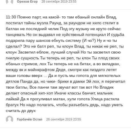
Орехов Егор
28 сентября 2019 23:55
11:30 Помню парт, на какой- то там ебаный онлайн Влад,
постигал тайны музла Раунд, за раундом не хило стелит в
батлах не последний челик Под эту музыку не круто сейчас
танцевать Но он выдавал не хуйственый потенциал И судьба
подарила пару шансов ебнуть систему (И чо?) Ну и чо ты
сделал? Это не батл реп, ты клоун Влад, ты никак не реп, ты
клоун Засветил еблом, лучший случай Но ты засветил свою
гнилую сущность Ты теперь не реп, ты клон Ты плод своих
ебаных стримов, лох Ты теперь не на битах, а во вкладках,
между вк и майнкрафтом Дядя, смотри как пиздато летят
ваши головы вверх ... Да и пусть мы гопота для мягкотелых
дятлов Панда да, но чики- брики в дамки Эй лох, я перечитал
твои батлы, Все панчи там звучат вот так вот Но Владик
делает опасный хип-хоп Иначе классы банчит, мальчик
лайкай Да я прогуливал матан, хули гопота Улица растила
братух Но надо полагать, чтобы разъебать дядь, надо уметь
считать до двух
Горбачёв Остап
28 сентября 2019 23:55