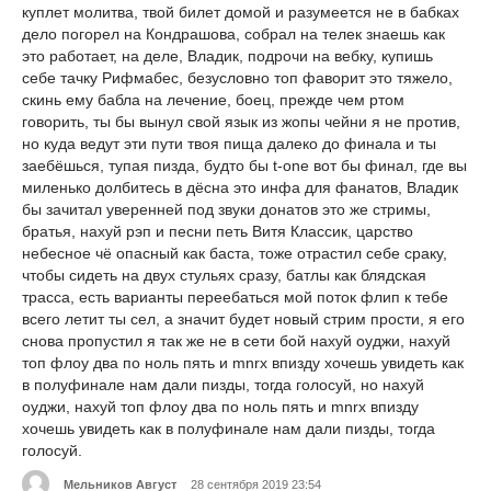
куплет молитва, твой билет домой и разумеется не в бабках
дело погорел на Кондрашова, собрал на телек знаешь как
это работает, на деле, Владик, подрочи на вебку, купишь
себе тачку Рифмабес, безусловно топ фаворит это тяжело,
скинь ему бабла на лечение, боец, прежде чем ртом
говорить, ты бы вынул свой язык из жопы чейни я не против,
но куда ведут эти пути твоя пища далеко до финала и ты
заебёшься, тупая пизда, будто бы t-one вот бы финал, где вы
миленько долбитесь в дёсна это инфа для фанатов, Владик
бы зачитал уверенней под звуки донатов это же стримы,
братья, нахуй рэп и песни петь Витя Классик, царство
небесное чё опасный как баста, тоже отрастил себе сраку,
чтобы сидеть на двух стульях сразу, батлы как блядская
трасса, есть варианты переебаться мой поток флип к тебе
всего летит ты сел, а значит будет новый стрим прости, я его
снова пропустил я так же не в сети бой нахуй оуджи, нахуй
топ флоу два по ноль пять и mnrx впизду хочешь увидеть как
в полуфинале нам дали пизды, тогда голосуй, но нахуй
оуджи, нахуй топ флоу два по ноль пять и mnrx впизду
хочешь увидеть как в полуфинале нам дали пизды, тогда
голосуй.
Мельников Август
28 сентября 2019 23:54