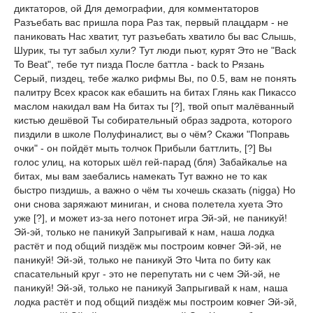
диктаторов, ой Для демографии, для комментаторов
Разъебать вас пришла пора Раз так, первый плацдарм - не
паниковать Нас хватит, тут разъебать хватило бы вас Слышь,
Шурик, ты тут забыл хули? Тут люди пьют, курят Это не "Back
To Beat", тебе тут пизда После баттла - back to Рязань
Серый, пиздец, тебе жалко рифмы Вы, по 0.5, вам не понять
палитру Всех красок как ебашить на битах Глянь как Пикассо
маслом накидал вам На битах ты [?], твой опыт малёванный
кистью дешёвой Ты собирательный образ задрота, которого
пиздили в школе Полуфиналист, вы о чём? Скажи "Поправь
очки" - он пойдёт мыть толчок Прибыли баттлить, [?] Вы
голос улиц, на которых шёл гей-парад (бля) Забайкалье на
битах, мы вам заебались намекать Тут важно не то как
быстро пиздишь, а важно о чём ты хочешь сказать (nigga) Но
они снова заряжают миниган, и снова полетела хуета Это
уже [?], и может из-за него потонет игра Эй-эй, не паникуй!
Эй-эй, только не паникуй Запрыгивай к нам, наша лодка
растёт и под общий пиздёж мы построим ковчег Эй-эй, не
паникуй! Эй-эй, только не паникуй Это Чита по биту как
спасательный круг - это не перепутать ни с чем Эй-эй, не
паникуй! Эй-эй, только не паникуй Запрыгивай к нам, наша
лодка растёт и под общий пиздёж мы построим ковчег Эй-эй,