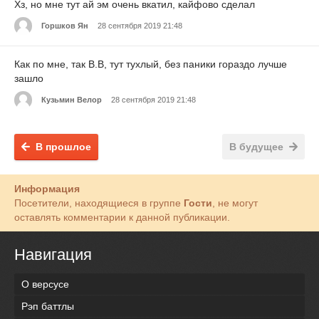
Хз, но мне тут ай эм очень вкатил, кайфово сделал
Горшков Ян
28 сентября 2019 21:48
Как по мне, так В.В, тут тухлый, без паники гораздо лучше
зашло
Кузьмин Велор
28 сентября 2019 21:48
В прошлое
В будущее
Информация
Посетители, находящиеся в группе
Гости
, не могут
оставлять комментарии к данной публикации.
Навигация
О версусе
Рэп баттлы