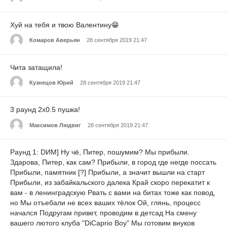
Хуй на тебя и твою Валентину😁
Комаров Аверьян
28 сентября 2019 21:47
Чита затащила!
Кузнецов Юрий
28 сентября 2019 21:47
3 раунд 2х0.5 пушка!
Максимов Людвиг
28 сентября 2019 21:47
Раунд 1: DИМ] Ну чё, Питер, пошумим? Мы прибыли.
Здарова, Питер, как сам? Прибыли, в город где негде поссать
Прибыли, памятник [?] Прибыли, а значит вышли на старт
Прибыли, из забайкальского далека Край скоро перекатит к
вам - в ленинградскую Рвать с вами на битах тоже как повод,
но Мы отъебали не всех ваших тёлок Ой, глянь, процесс
начался Подругам привет, проводим в детсад На смену
вашего лютого клуба "DiCaprio Boy" Мы готовим внуков