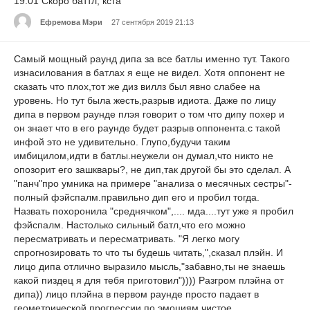
19:01 Скоро баттл, кста
Ефремова Мэри
27 сентября 2019 21:13
Самый мощный раунд дипа за все батлы именно тут. Такого
изнасилования в батлах я еще не видел. Хотя оппонент не
сказать что плох,тот же диз виллз был явно слабее на
уровень. Но тут была жесть,разрыв идиота. Даже по лицу
дипа в первом раунде плэя говорит о том что дипу похер и
он знает что в его раунде будет разрыв оппонента.с такой
инфой это не удивительно. Глупо,будучи таким
имбицилом,идти в батлы.неужели он думал,что никто не
опозорит его зашквары?, не дип,так другой бы это сделал. А
"панч"про умника на примере "анализа о месячных сестры"-
полный фэйспалм.правильно дип его и пробил тогда.
Назвать похоронила "среднячком",.... мда....тут уже я пробил
фэйспалм. Настолько сильный батл,что его можно
пересматривать и пересматривать. "Я легко могу
спрогнозировать то что ты будешь читать,",сказал плэйн. И
лицо дипа отлично выразило мысль,"забавно,ты не знаешь
какой пиздец я для тебя приготовил")))) Разгром плэйна от
дипа)) лицо плэйна в первом раунде просто падает в
геометрической прогрессии по эмоциям.чистое