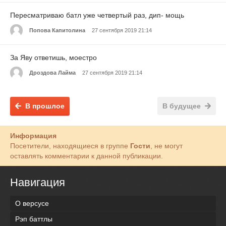
Пересматриваю батл уже четвертый раз, дип- мощь
Попова Капитолина
27 сентября 2019 21:14
За Яву ответишь, моестро
Дроздова Лайма
27 сентября 2019 21:14
В прошлое
В будущее
Информация
Посетители, находящиеся в группе
Гости
, не могут
оставлять комментарии к данной публикации.
Навигация
О версусе
Рэп баттлы