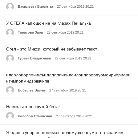
Васильева Виолетта
27 сентября 2019 20:21
У ОГЕЛА капюшон не на глазах Печалька
Тарасова Зара
27 сентября 2019 20:21
Огел - это Микси, который не забывает текст.
Гусева Владислава
27 сентября 2019 20:21
илорлоиорпоииьтьиллллллилилоилоилорорпуомоириориори
итимпопмидврввчнпв
Бобылёв Вилен
27 сентября 2019 20:21
Насколько же крутой батл!
Колобов Станислав
27 сентября 2019 20:21
Я один в упор не понимаю почему все шумят на «панчи»