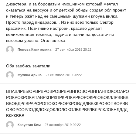
дизастера, и за бородатым чмошником который мечтал
оказаться на версусе и от детской обиды создал рбл проект,
и теперь ржёт над не смешными шутками клоуна вилки.
Просто парад пидарасов... Из них всех только Сектор
красавчик. Позитивно настроен, красиво делает,
великолепная техника, подача и панчи на достаточно
высоком уровне. Огил шлюха.
Попова Капитолина
27 сентября 2019 20:22
Оба заебись зачитали
Мухина Арина
27 сентября 2019 20:22
ВПАВЛРВЫОРВРВРОВРОВРВРВНПОВОРВНПАНПОКООАРО
РОКРОКРОКРПАВРКПРКПРКРПКРРКОРОКРЛОВОКЛЛРВВВВ
ВВОВДРЛВРАРСРОПОКОРКОРКРОВДВДВВККРОВОПВОРВВ
ОВОРСОРЛОДКДОКДОКЛОЛОКОЛВЛРВРЛВЛРЛКЛОКНЛДДД
ВКККВВВ
Капустин Ким
27 сентября 2019 20:22