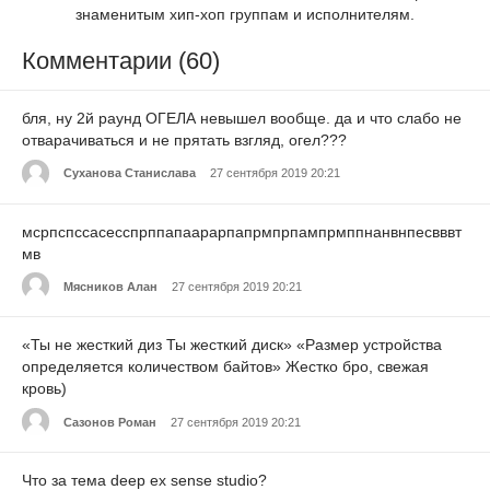
знаменитым хип-хоп группам и исполнителям.
Комментарии (60)
бля, ну 2й раунд ОГЕЛА невышел вообще. да и что слабо не
отварачиваться и не прятать взгляд, огел???
Суханова Станислава
27 сентября 2019 20:21
мсрпспссасесспрппапаарарпапрмпрпампрмппнанвнпесвввт
мв
Мясников Алан
27 сентября 2019 20:21
«Ты не жесткий диз Ты жесткий диск» «Размер устройства
определяется количеством байтов» Жестко бро, свежая
кровь)
Сазонов Роман
27 сентября 2019 20:21
Что за тема deep ex sense studio?