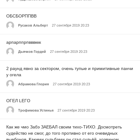
ОБСБОРППВВ
Русаков Альберт
27 сентября 2019 20:23
арпарппрпвввккк
Дьячков Гордей
27 сентября 2019 20:23
2 раунд явно за сектором, очень тупые и примитивные панчи
у огела
Абрамова Глория
27 сентября 2019 20:23
OГЕЛ LEГO
Трофимова Устинья
27 сентября 2019 20:23
Как же чмо Забэ ЗАЕБАЛ своим тихо-ТИХО. Досмотреть
судейство не смог, до того противно от его очевидных
выебонов. Какими судьбами он стал судьёй, хозяином