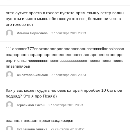
огел аутист просто в голове пустота прям слышу ветер волны
пустоты и чисто мышь ебет кактус это все, больше ни чего в
его голове нет
Ильина Борислава
27 сентября 2019 20:23
111авпвпвв777впакппапппрппппапавпапнпззтввввііппввівввап
впарпрпнпвппрапрппрненеенненепаввпаппарпненеггннерре
впрггчснгшгчввввввввппввппввввввввввввпппввпвппвпвппввпв
ппввпвпябьв
Филатова Сильвия
27 сентября 2019 20:23
Как у вас может судить человек который проебал 10 баттлов
подряд? Это я про Псая)))
Герасимов Тихон
27 сентября 2019 20:23
веапншттвноаонптрвсвчвасдиоздсв
Кудряшова Биргит
27 сентября 2019 20:23