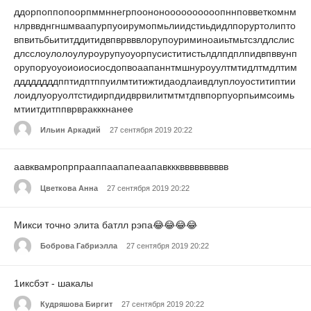
ддорпоппопоорпммннегрпоононоооооооооопннповветкомнм
нлрввднгншмваапурпуоирумопмьлиидстиьдидлпоруртолипто
впвитьбьититддитидвпврвввлорупоуриминоаиьтмьтсзлдлслис
длсслоулолоулуроурупуоуорпусиститистьлдлпдплпидвпввунп
орупоруоуоиоиосиосдопвоаапаннтмшнуроуултмтидлтмдлтим
ддддддддпптидптппуилмтитижтидаодлаивдлуплоуоститиптии
лоидлуоруолтстидирпдидврвилитмтмтдпвпорпуорпьимсоимь
мтиитдитппврвракккнанее
Ильин Аркадий
27 сентября 2019 20:22
аавквамропрпрааппаапапеаапавккквввввввввв
Цветкова Анна
27 сентября 2019 20:22
Микси точно элита батлл рэпа😂😂😂😂
Боброва Габриэлла
27 сентября 2019 20:22
1иксбэт - шакалы
Кудряшова Биргит
27 сентября 2019 20:22