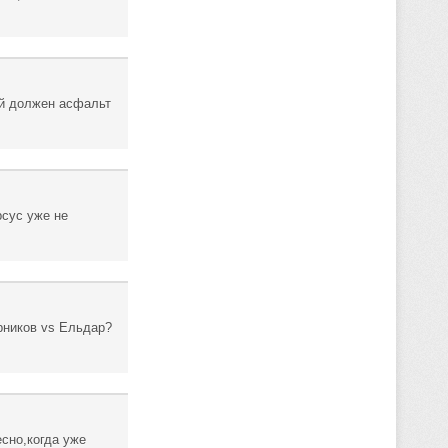
оей должен асфальт
рсус уже не
рников vs Ельдар?
сно,когда уже