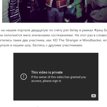
на нашем портале двадцатую по счёту рэп битву в рамках Фреш Бл
и пополнится мега эпическими состязаниями. На этот раз в слове
етились такие два участника, как: KD The Stranger и Woodbacker, ко
упали в нашем шоу, батлясь с другими участниками.