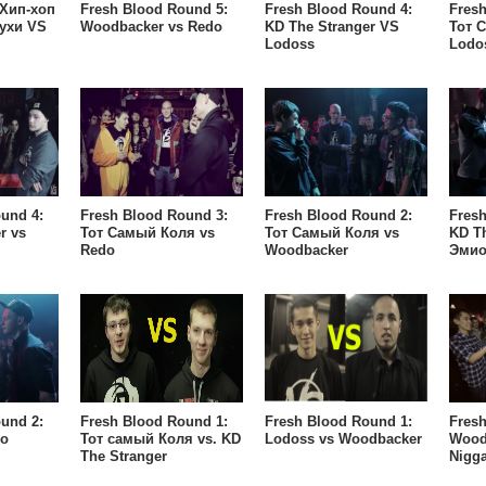
 Хип-хоп
Fresh Blood Round 5:
Fresh Blood Round 4:
Fresh
ухи VS
Woodbacker vs Redo
KD The Stranger VS
Тот 
Lodoss
Lodo
und 4:
Fresh Blood Round 3:
Fresh Blood Round 2:
Fresh
r vs
Тот Самый Коля vs
Тот Самый Коля vs
KD Th
Redo
Woodbacker
Эми
und 2:
Fresh Blood Round 1:
Fresh Blood Round 1:
Fresh
do
Тот самый Коля vs. KD
Lodoss vs Woodbacker
Wood
The Stranger
Nigg