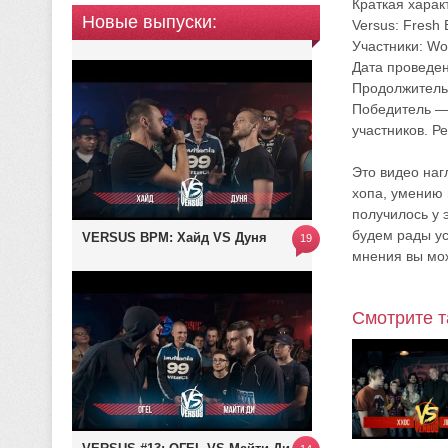
Краткая харак
Новые выпуски:
Versus: Fresh 
Участники: Wo
Дата проведен
Продолжительн
Победитель — 
участников. Р
Это видео наг
хопа, умению 
получилось у 
будем рады ус
VERSUS BPM: Хайд VS Дуня
19
мнения вы мож
Смотрите т