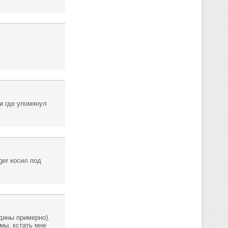
и где упомянул
ger косил под
едины примерно).
мы, кстать мне