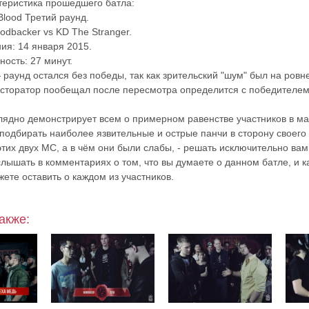
теристика прошедшего батла:
Blood Третий раунд.
odbacker vs KD The Stranger.
ия: 14 января 2015.
ость: 27 минут.
раунд остался без победы, так как зрительский "шум" был на ровне
есторатор пообещал после пересмотра определится с победителем
лядно демонстрирует всем о примерном равенстве участников в ма
подбирать наиболее язвительные и острые панчи в сторону своего
этих двух МС, а в чём они были слабы, - решать исключительно вам
лышать в комментариях о том, что вы думаете о данном батле, и к
ете оставить о каждом из участников.
акже: