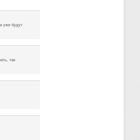
а уже будут
ить, так