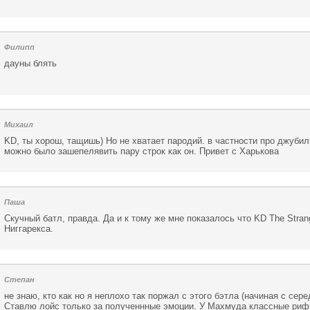
Филипп
дауны блять
Михаил
KD, ты хорош, тащишь) Но не хватает пародий. в частности про джубил
можно было зашепелявить пару строк как он. Привет с Харькова
Паша
Скучный батл, правда. Да и к тому же мне показалось что KD The Stran
Ниггарекса.
Степан
не знаю, кто как но я неплохо так поржал с этого бэтла (начиная с сер
Ставлю лойс только за полученнные эмоции. У Махмуда классные риф