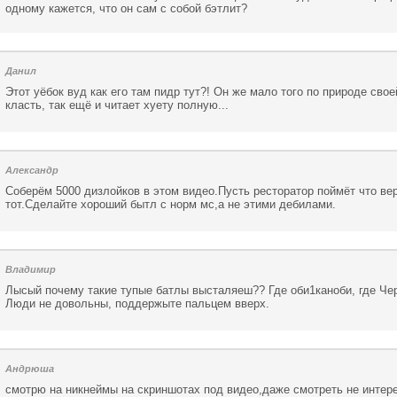
одному кажется, что он сам с собой бэтлит?
Данил
Этот уёбок вуд как его там пидр тут?! Он же мало того по природе св
класть, так ещё и читает хуету полную...
Александр
Соберём 5000 дизлойков в этом видео.Пусть ресторатор поймёт что ве
тот.Сделайте хороший бытл с норм мс,а не этими дебилами.
Владимир
Лысый почему такие тупые батлы высталяеш?? Где оби1каноби, где Че
Люди не довольны, поддержыте пальцем вверх.
Андрюша
смотрю на никнеймы на скриншотах под видео,даже смотреть не интере