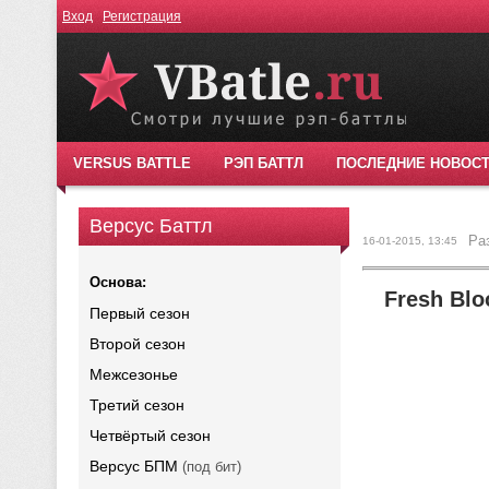
Вход
Регистрация
VERSUS BATTLE
РЭП БАТТЛ
ПОСЛЕДНИЕ НОВОС
Версус Баттл
Ра
16-01-2015, 13:45
Основа:
Fresh Blo
Первый сезон
Второй сезон
Межсезонье
Третий сезон
Четвёртый сезон
Версус БПМ
(под бит)