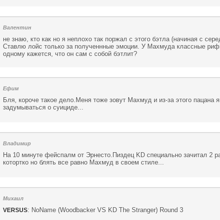
Валентин
не знаю, кто как но я неплохо так поржал с этого бэтла (начиная с сер
Ставлю лойс только за полученнные эмоции. У Махмуда классные риф
одному кажется, что он сам с собой бэтлит?
Ефим
Бля, короче такое дело.Меня тоже зовут Махмуд и из-за этого пацана я
задумываться о суициде...
Владимир
На 10 минуте фейспалм от Эрнесто.Пиздец KD специально зачитал 2 р
котортко но блять все равно Махмуд в своем стиле...
Михаил
: NoName (Woodbacker VS KD The Stranger) Round 3
VERSUS