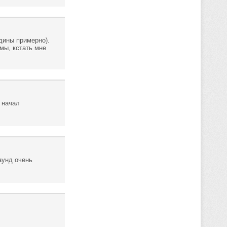
едины примерно).
мы, кстать мне
 начал
аунд очень