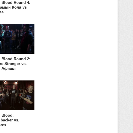
 Blood Round 4:
Самый Коля vs
ss
 Blood Round 2:
e Stranger vs.
о Афишл
 Blood:
backer vs.
arex