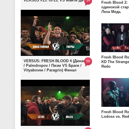
VERSUS #13: ОГЕL VS Майти Ди
14
Fresh Blood 2:
одинокой стар
Леха Медь
Fresh Blood Ro
VERSUS: FRESH BLOOD 4 (Династ
56
KD The Strange
/ Palmdropov / Пиэм VS Браги /
Redo
Vityabovee / Paragrin) Финал
Fresh Blood Ro
Lodoss vs. Re