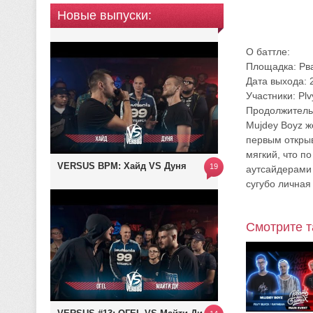
Новые выпуски:
О баттле:
Площадка: Рва
Дата выхода: 
Участники: Pl
Продолжительн
Mujdey Boyz ж
первым открыв
мягкий, что п
VERSUS BPM: Хайд VS Дуня
19
аутсайдерами 
сугубо личная
Смотрите т