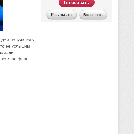
Голосовать
Результаты
Все опросы
ндем получился у
 что её услышим
зломали
, хотя на фоне