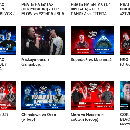
АХ -
РВАТЬ НА БИТАХ
РВАТЬ НА БИТАХ (1/4
РВАТ
vs
(ПОЛУФИНАЛ) - TOP
ФИНАЛА) - БЕЗ
ФИНА
BLVCK /
FLOW vs #2ТИПА (ISLA
ПАНИКИ vs #2ТИПА
#2ТИ
OKILLA
DE
(DИМ / ХЭМП vs
MUERTA/ODINNADCATIY
R1FMABES / ЛЕВ
х R1FMABES/ЛЕВ
МОВАЛЕВ)
МОВАЛЕВ)
АХ
Mickeymouse x
Корифей vs Млечный
НЛО 
JDEY
Gangsburg
(Отб
А
з 227
Chinatown vs Откл
Mnrx vs Нищета и
GOKI
(отбор)
собаки (отбор)
BLVCK
мест