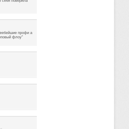
в себя поверила
неебейшие профи а
топовый флоу"