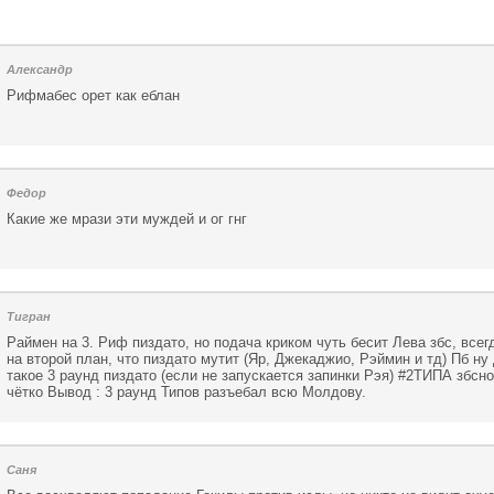
Александр
Рифмабес орет как еблан
Федор
Какие же мрази эти муждей и ог гнг
Тигран
Раймен на 3. Риф пиздато, но подача криком чуть бесит Лева збс, всег
на второй план, что пиздато мутит (Яр, Джекаджио, Рэймин и тд) Пб ну 
такое 3 раунд пиздато (если не запускается запинки Рэя) #2ТИПА збсно
чётко Вывод : 3 раунд Типов разъебал всю Молдову.
Саня