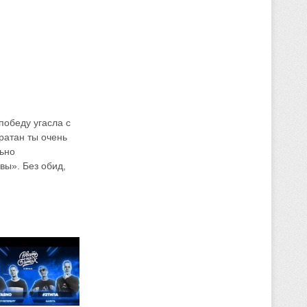
победу угасла с
ратан ты очень
льно
вы». Без обид,