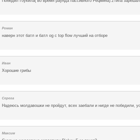
Победил Гоукила( во время раунда пассивного Рецмина).2Типа зареша
Роман
наверн этот батл и батл og c top flow лучший на отборе
Иван
Хорошие грибы
Серега
Надеюсь молдавошки не пройдут, всех заебали и нигде не победили, у
Максим