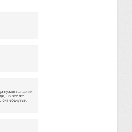
да нужен напарник
да, но все же
, бит ебанутый,