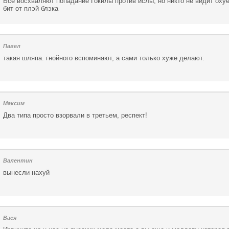
Все восхваляют попадание Гокилы против ислы, но никто не видит оху
бит от плэй блэка
Павел
такая шляпа. гнойного вспоминают, а сами только хуже делают.
Максим
Два типа просто взорвали в третьем, респект!
Валентин
вынесли нахуй
Вася