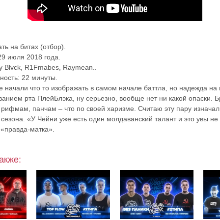
ть на битах (отбор).
29 июля 2018 года.
vy Blvck, R1Fmabes, Raymean..
ость: 22 минуты.
е начали что то изображать в самом начале баттла, но надежда на 
анием рта ПлейБлэка, ну серьезно, вообще нет ни какой опаски. Б
о рифмам, панчам – что по своей харизме. Считаю эту пару изнача
сезона. «У Чейни уже есть один молдаванский талант и это увы не 
 «правда-матка».
акже: