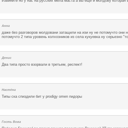
Извините но у нас на русских мела маста а вы еще и молдову которая 
Анна
даже без разговоров молдовани затащили на изи ну не потомучто они 
потомучто 2 типа уровень колхозников из села кукуевка ну серьезно "
Денис
Два типа просто взорвали в третьем, респект!
Настёна
Типы ска спиздили бит у prodigy omen пидоры
Гость Вова