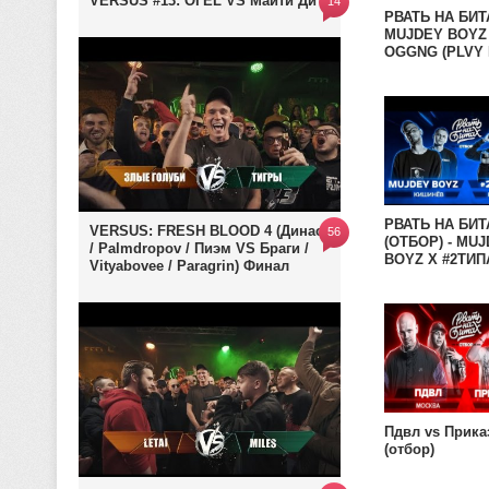
VERSUS #13: ОГЕL VS Майти Ди
14
РВАТЬ НА БИТ
MUJDEY BOYZ 
OGGNG (PLVY 
RAYMEAN vs G
/ JEKAJIO)
РВАТЬ НА БИТ
VERSUS: FRESH BLOOD 4 (Династ
56
(ОТБОР) - MU
/ Palmdropov / Пиэм VS Браги /
BOYZ X #2ТИП
Vityabovee / Paragrin) Финал
Пдвл vs Прика
(отбор)