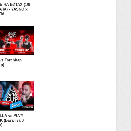
Ь НА БИТАХ (1/8
ЛА) - YASNO x
ПА
vs Torchhap
ор)
LLA vs PLVY
 (Баттл за 3
о)