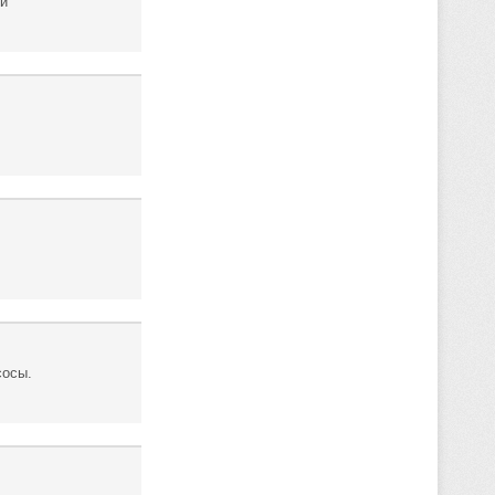
ли
сосы.