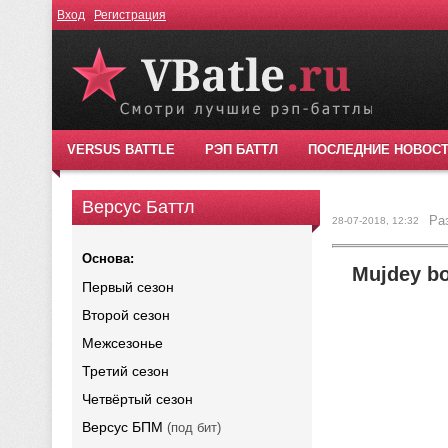
Вход
Регистрация
VERSUS BATTLE
РЭП БАТТЛ
ПОСЛЕДНИЕ НОВОС
Версус Баттл
Ра
28-07-2018, 12:32
Основа:
Mujdey bo
Первый сезон
Второй сезон
Межсезонье
Третий сезон
Четвёртый сезон
Версус БПМ
(под бит)