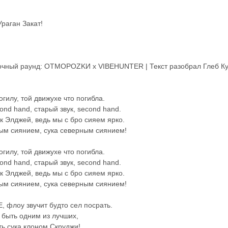
Ураган Закат!
очный раунд: OТМОРОZKИ x VIBEHUNTER | Текст разобрал Глеб Ку
огилу, той движухе что погибла.
ond hand, старый звук, second hand.
к Элджей, ведь мы с бро сияем ярко.
ым сиянием, сука северным сиянием!
огилу, той движухе что погибла.
ond hand, старый звук, second hand.
к Элджей, ведь мы с бро сияем ярко.
ым сиянием, сука северным сиянием!
E, флоу звучит будто сел посрать.
 быть одним из лучших,
ать сука клоном Скруджи!