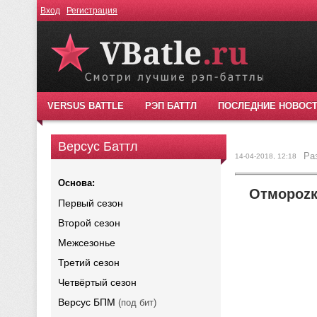
Вход
Регистрация
VERSUS BATTLE
РЭП БАТТЛ
ПОСЛЕДНИЕ НОВОС
Версус Баттл
Ра
14-04-2018, 12:18
Основа:
Отмороzк
Первый сезон
Второй сезон
Межсезонье
Третий сезон
Четвёртый сезон
Версус БПМ
(под бит)