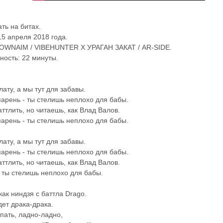
ть на битах.
15 апреля 2018 года.
NOWNAIM / VIBEHUNTER Х УРАГАН ЗАКАТ / AR-SIDE.
ость: 22 минуты.
лату, а мы тут для забавы.
арень - ты стелишь неплохо для бабы.
аттлить, но читаешь, как Влад Валов.
арень - ты стелишь неплохо для бабы.
лату, а мы тут для забавы.
арень - ты стелишь неплохо для бабы.
аттлить, но читаешь, как Влад Валов.
 ты стелишь неплохо для бабы.
как ниндзя с баттла Drago.
дет драка-драка.
пать, ладно-ладно,