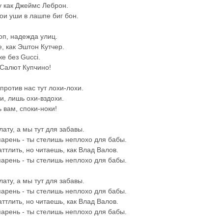
у как Джеймс Леброн.
ои уши в лашпе биг бон.
хоп, надежда улиц.
, как Эштон Кутчер.
е без Gucci.
 Салют Купчино!
 против нас тут лохи-лохи.
и, лишь охи-вздохи.
 вам, споки-ноки!
лату, а мы тут для забавы.
арень - ты стелишь неплохо для бабы.
аттлить, но читаешь, как Влад Валов.
арень - ты стелишь неплохо для бабы.
лату, а мы тут для забавы.
арень - ты стелишь неплохо для бабы.
аттлить, но читаешь, как Влад Валов.
арень - ты стелишь неплохо для бабы.