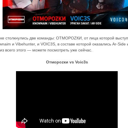
ке столкнулись две команды: ОТМОРОZКИ, от лица которой высту
naim и Vibehunter, и VOIC3S, в составе которой оказались Ar-Side и
из всего этого — можете посмотреть уже сейчас.
Отмороzки vs Voic3s