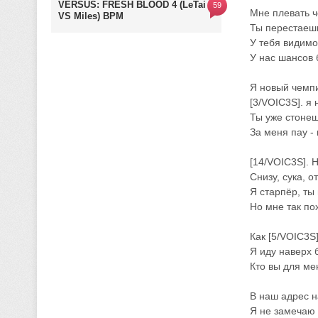
VERSUS: FRESH BLOOD 4 (LeTai
59
Мне плевать чо
VS Miles) BPM
Ты перестаешь
У тебя видимо
У нас шансов б
Я новый чемпи
[3/VOIC3S]. я 
Ты уже стонеш
За меня пау - 
[14/VOIC3S]. 
Снизу, сука, о
Я старпёр, ты 
Но мне так пох
Как [5/VOIC3S
Я иду наверх 
Кто вы для ме
В наш адрес н
Я не замечаю в