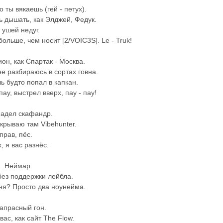
 ты вякаешь (гей - петух).
 дышать, как Элджей, Федук.
 ушей недуг.
ольше, чем носит [2/VOIC3S]. Le - Truk!
он, как Спартак - Москва.
не разбираюсь в сортах говна.
ь будто попал в капкан.
пау, выстрел вверх, пау - пау!
Надел скафандр.
ткрываю там Vibehunter.
прав, пёс.
, я вас разнёс.
]. Неймар.
без поддержки лейбла.
ня? Просто два ноунейма.
апрасный гон.
ас, как сайт The Flow.