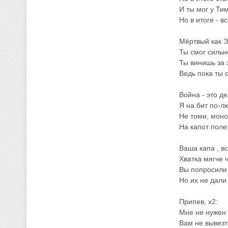
И ты мог у Тим
Но в итоге - 
Мёртвый как Э
Ты смог сильн
Ты винишь за э
Ведь пока ты 
Война - это д
Я на бит по-л
Не томи, моно
На капот полет
Ваша капа , в
Хватка мягче 
Вы попросили 
Но их не дали
Припев, x2:
Мне не нужен 
Вам не вывезти