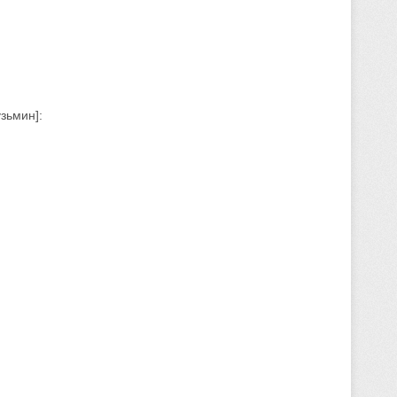
зьмин]: