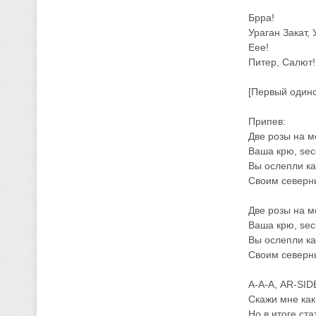
Брра!
Ураган Закат, 
Еее!
Питер, Салют!
[Первый один
Припев:
Две розы на м
Ваша крю, sec
Вы ослепли ка
Своим северн
Две розы на м
Ваша крю, sec
Вы ослепли ка
Своим северн
А-А-А, AR-SID
Скажи мне как
Но в итоге ст