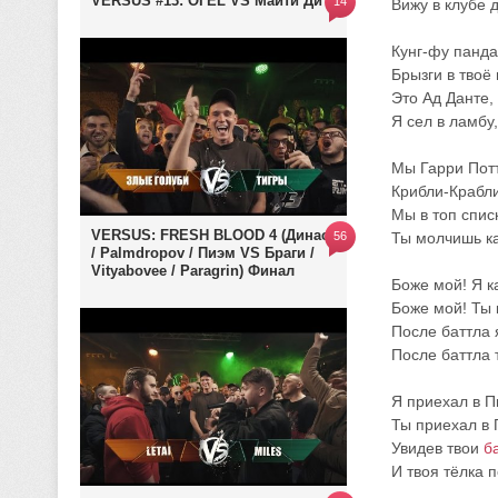
VERSUS #13: ОГЕL VS Майти Ди
14
Вижу в клубе 
Кунг-фу панда
Брызги в твоё
Это Ад Данте,
Я сел в ламбу,
Мы Гарри Потт
Крибли-Крабли
Мы в топ списке
VERSUS: FRESH BLOOD 4 (Династ
56
Ты молчишь ка
/ Palmdropov / Пиэм VS Браги /
Vityabovee / Paragrin) Финал
Боже мой! Я к
Боже мой! Ты 
После баттла 
После баттла 
Я приехал в П
Ты приехал в 
Увидев твои
б
И твоя тёлка п