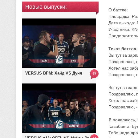
Новые выпуски:
О баттле:
Площадка: Рва
Дата выхода: 
Участники: K
Продолжительн
Текст баттла:
Вы тут за зарп
Поздравляю, п
Хотел нас заб
VERSUS BPM: Хайд VS Дуня
19
Поздравляю, п
Вы тут за зарп
Поздравляю, п
Хотел нас заб
Поздравляю, -
Я появляюсь, 
Кавабанга! Бу
Тебе надо дра