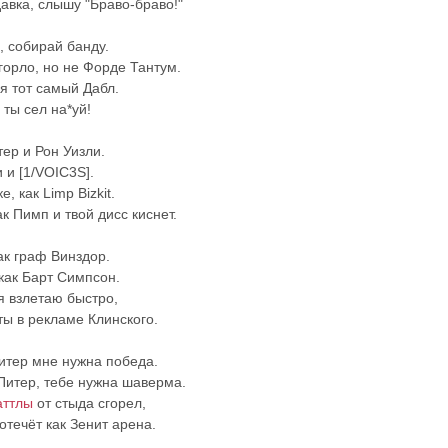
давка, слышу "Браво-браво!"
, собирай банду.
 горло, но не Форде Тантум.
 я тот самый Дабл.
 ты сел на*уй!
ер и Рон Уизли.
 и [1/VOIC3S].
, как Limp Bizkit.
к Пимп и твой дисс киснет.
ак граф Винздор.
как Барт Симпсон.
я взлетаю быстро,
ты в рекламе Клинского.
итер мне нужна победа.
Питер, тебе нужна шаверма.
аттлы
от стыда сгорел,
отечёт как Зенит арена.