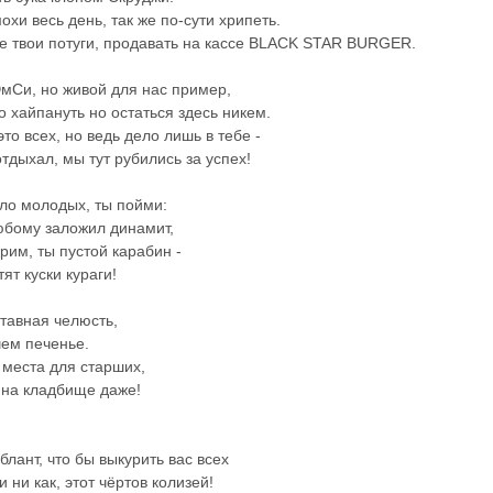
охи весь день, так же по-сути хрипеть.
все твои потуги, продавать на кассе BLACK STAR BURGER.
мСи, но живой для нас пример,
о хайпануть но остаться здесь никем.
то всех, но ведь дело лишь в тебе -
отдыхал, мы тут рубились за успех!
ело молодых, ты пойми:
юбому заложил динамит,
рим, ты пустой карабин -
ят куски кураги!
ставная челюсть,
чем печенье.
места для старших,
 на кладбище даже!
блант, что бы выкурить вас всех
 ни как, этот чёртов колизей!