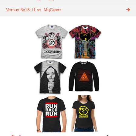
Versus №18: I1 vs. МцСквот