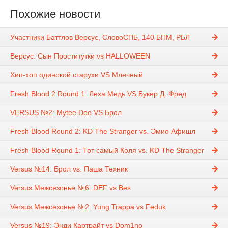
Похожие новости
Участники Баттлов Версус, СловоСПБ, 140 БПМ, РБЛ
Версус: Сын Проститутки vs HALLOWEEN
Хип-хоп одинокой старухи VS Млечный
Fresh Blood 2 Round 1: Леха Медь VS Букер Д. Фред
VERSUS №2: Mytee Dee VS Брол
Fresh Blood Round 2: KD The Stranger vs. Эмио Афишл
Fresh Blood Round 1: Тот самый Коля vs. KD The Stranger
Versus №14: Брол vs. Паша Техник
Versus Межсезонье №6: DEF vs Bes
Versus Межсезонье №2: Yung Trappa vs Feduk
Versus №19: Энди Картрайт vs Dom1no