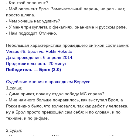
- Кто твой оппонент?
- Мой оппонент Брол. Замечательный парень, но реп - нет,
просто шляпа.
- Чем хочешь нас удивить?
- У меня три куплета о фекалиях, онанизме и русском рэпе.
- Нам подходит. Отлично.
Небольшая характеристика прошедшего хип-хоп состязания:
Versus #6: Брол vs. Rokki Roketto
Дата проведения: 6 апреля 2014.
Продолжительность: 20 минут.
Победитель — Брол (3:0)
.
Судейские мнения о прошедшем Версусе:
1 судья:
- Дима привет, почему отдал победу МС справа?
- Мне намного больше понравилось, как выступал Брол, а
Рокки видно было, что волновался, так как дебют у человека,
ну а Брол просто превзошёл сам себя: и по словам, и по
технике, и по рифме.
2 судья: