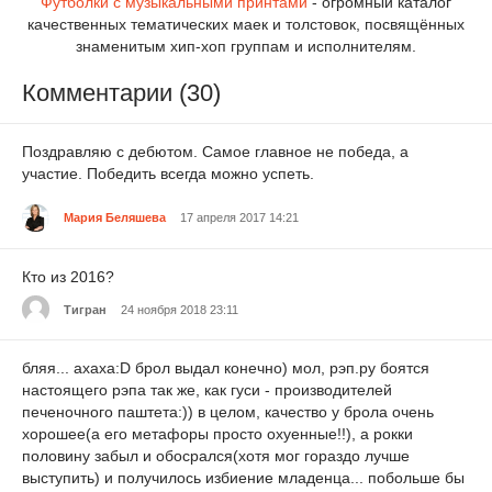
Футболки с музыкальными принтами
- огромный каталог
качественных тематических маек и толстовок, посвящённых
знаменитым хип-хоп группам и исполнителям.
Комментарии (30)
Поздравляю с дебютом. Самое главное не победа, а
участие. Победить всегда можно успеть.
Мария Беляшева
17 апреля 2017 14:21
Кто из 2016?
Тигран
24 ноября 2018 23:11
бляя... ахаха:D брол выдал конечно) мол, рэп.ру боятся
настоящего рэпа так же, как гуси - производителей
печеночного паштета:)) в целом, качество у брола очень
хорошее(а его метафоры просто охуенные!!), а рокки
половину забыл и обосрался(хотя мог гораздо лучше
выступить) и получилось избиение младенца... побольше бы