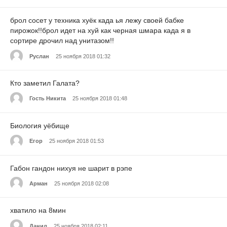
брол сосет у техника хуёк када ья лежу своей бабке
пирожок!!брол идет на хуй как черная шмара када я в
сортире дрочил над унитазом!!
Руслан
25 ноября 2018 01:32
Кто заметил Галата?
Гость Никита
25 ноября 2018 01:48
Биология уёбище
Егор
25 ноября 2018 01:53
Габон гандон нихуя не шарит в рэпе
Арман
25 ноября 2018 02:08
хватило на 8мин
Данил
25 ноября 2018 02:11