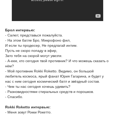
Брол интервью:
- Салют, представься пожалуйста.
- На этом батле Бро, Микрофоно фил,
И если ты продюсер, Не предлагай интим.
Пусть не скоро попаду в эфир,
Зато тебя на скорой могут увезти.
- А-еее, кто сегодня твой противник? И что можешь сказать о
нём?
- Мой противник Rokki Roketto. Видимо, он большой
любитель космоса, ярый фанат Юрия Гагарина, и будет у
нас с ним сегодня космический батл и звёздный состав.
- Чем ты нас сегодня хочешь удивить?
- Разновидностями стиральных средств и порошков.
- Спасибо.
Rokki Roketto интервью:
- Меня зовут Рокки Рокетто.