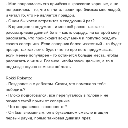
- Мне понравилась его причёска и кроссовки хорошие, а не
понравилось - то, что он читал вещи про близких мне людей,
и читал то, что не является правдой.
- С кем бы хотел встретится в следующий раз?
- В принципе я подумал - и мне всё равно, так как я
рассматриваю данный батл - как площадку, на которой могу
рассказать, что происходит вокруг меня и попутно осадить
своего соперника. Если соперник более известный - то будет
проще, так как легче будет что-то про него придумывать,
если менее популярен - то останется больше места, чтобы
рассказать о жизни. Главное, чтобы звали дальше, а то в
подъезде скучно семечки щёлкать.
Rokki Roketto:
- Поздравляю с дебютом. Скажи, что помешало тебе
победить?
- Плохо подготовился, всё перепуталось в голове и не
ожидал такой прыти от соперника.
- Что понравилось в оппоненте?
- Он был внезапным, он в буквальном смысле втащил
первый раунд, прямо танковая дивизия прёт.