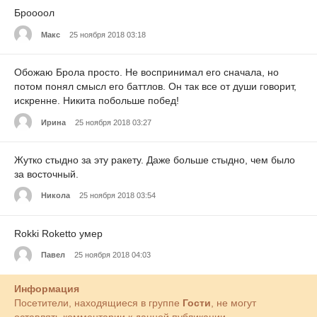
Броооол
Макс
25 ноября 2018 03:18
Обожаю Брола просто. Не воспринимал его сначала, но
потом понял смысл его баттлов. Он так все от души говорит,
искренне. Никита побольше побед!
Ирина
25 ноября 2018 03:27
Жутко стыдно за эту ракету. Даже больше стыдно, чем было
за восточный.
Никола
25 ноября 2018 03:54
Rokki Roketto умер
Павел
25 ноября 2018 04:03
Информация
Посетители, находящиеся в группе
Гости
, не могут
оставлять комментарии к данной публикации.