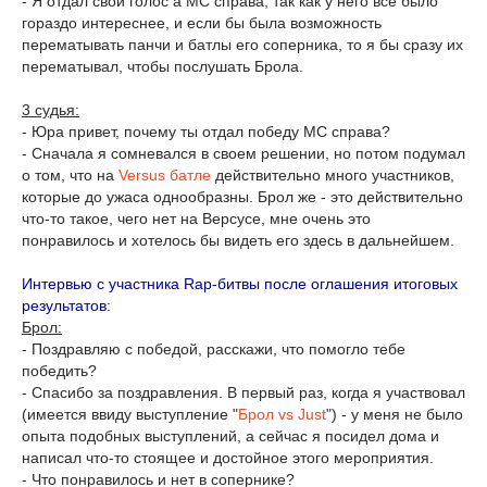
- Я отдал свой голос а МС справа, так как у него всё было
гораздо интереснее, и если бы была возможность
перематывать панчи и батлы его соперника, то я бы сразу их
перематывал, чтобы послушать Брола.
3 судья:
- Юра привет, почему ты отдал победу МС справа?
- Сначала я сомневался в своем решении, но потом подумал
о том, что на
Versus батле
действительно много участников,
которые до ужаса однообразны. Брол же - это действительно
что-то такое, чего нет на Версусе, мне очень это
понравилось и хотелось бы видеть его здесь в дальнейшем.
Интервью с участника Rap-битвы после оглашения итоговых
результатов:
Брол:
- Поздравляю с победой, расскажи, что помогло тебе
победить?
- Спасибо за поздравления. В первый раз, когда я участвовал
(имеется ввиду выступление "
Брол vs Just
") - у меня не было
опыта подобных выступлений, а сейчас я посидел дома и
написал что-то стоящее и достойное этого мероприятия.
- Что понравилось и нет в сопернике?