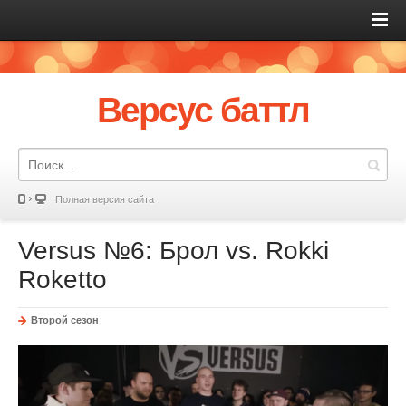
Версус баттл
Полная версия сайта
Versus №6: Брол vs. Rokki
Roketto
Второй сезон