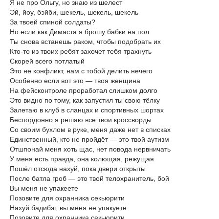
Я не про Ольгу, но знаю из шелест
Эй, йоу, бэйби, шекель, шекель, шекель
За твоей спиной солдаты?
Но если как Димаста я брошу бабки на пол
Ты снова встанешь раком, чтобы подобрать их
Кто-то из твоих ребят захочет тебя трахнуть
Скорей всего потлатый
Это не конфликт, нам с тобой делить нечего
Особенно если вот это — твоя женщина
На фейсконтроле проработал слишком долго
Это видно по тому, как запустил ты свою тёлку
Залетаю в клуб в сланцах и спортивных шортах
Беспордонно я решаю все твои кроссворды
Со своим бухлом в руке, меня даже нет в списках
Единственный, кто не пройдёт — это твой аутизм
Отшпонай меня хоть щас, нет повода нервничать
У меня есть правда, она колющая, режущая
Пошёл отсюда нахуй, пока двери открыты
После батла гроб — это твой телохранитель, бой
Вы меня не упакеете
Позовите для охранника секьюрити
Нахуй бадибэг, вы меня не упакуете
Позовите для охранника секьюрити