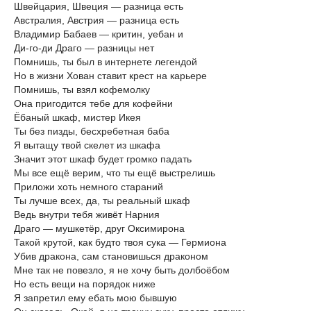
Швейцария, Швеция — разница есть
Австралия, Австрия — разница есть
Владимир Бабаев — критин, уебан и
Ди-го-ди Драго — разницы нет
Помнишь, ты был в интернете легендой
Но в жизни Хован ставит крест на карьере
Помнишь, ты взял кофемолку
Она пригодится тебе для кофейни
Ёбаный шкаф, мистер Икея
Ты без пизды, бесхребетная баба
Я вытащу твой скелет из шкафа
Значит этот шкаф будет громко падать
Мы все ещё верим, что ты ещё выстрелишь
Приложи хоть немного стараний
Ты лучше всех, да, ты реальный шкаф
Ведь внутри тебя живёт Нарния
Драго — мушкетёр, друг Оксимирона
Такой крутой, как будто твоя сука — Гермиона
Убив дракона, сам становишься драконом
Мне так не повезло, я не хочу быть долбоёбом
Но есть вещи на порядок ниже
Я запретил ему ебать мою бывшую