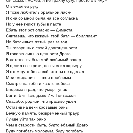
Он сказал: «Окей, я не трахну суку, просто отлижу»
Отлежал ей руку
Я тоже любитель оральной ласки
И она со мной была на всё согласна
Но у неё гниют зубы в пасте
Ебать этот рот опасно — Димаста
Считаешь, что каждый твой батл — бриллиант
Но батлишься пятый раз за год
Ты говоришь о своей драгоценности
Я говорю лишь о ценности Драго
В детстве ты был мой любимый рэпер
Я ценил все треки, но ты слил карьеру
Я отомщу тебе за всё, что ты не сделал
Мои ожидания — твои проблемы
Смотрю на тебя и хвалю небеса
Впервые я рад, что умер Тупак
Бигги, Биг Пан, даже Икс Тентасьон
Спасибо, родной, что красиво ушёл
Оставив на веки кровавые раны
Вечную память, безвременный траур
Лучше уйти так рано
Чем в старости быть, будто ёбаный Драго
Буду погибать молодым, буду погибать