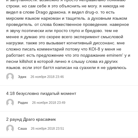
строки. но сам себе я это объяснить не могу. я никогда не
видел в слове Drago дракона. я видел drug-o. то есть
мирским языком наркоман и тащитель. а духовным языком
проведитель. от слова божественное проведение. наверное
я звучу поэтически или просто глупо и бредово. тем не
менее я думаю это скорее всего эксперимент смысловой
нагрузки. также это вызывает когнитивный диссонанс. мне
сложно писать комментарий потому что KOI-8 у меня не
работает. есть предложение что это подражание eminem' у и
песни killshot в которой лично я слышу слова из других
языков. если этот баттл написан на суахили я не удивлюсь
Эдик
26 ноября 2018 23:46
4:18 безусловно пиздатый момент
Радик
26 ноября 2018 23:49
2 раунд Драго красавчик
Саша
26 ноября 2018 23:51