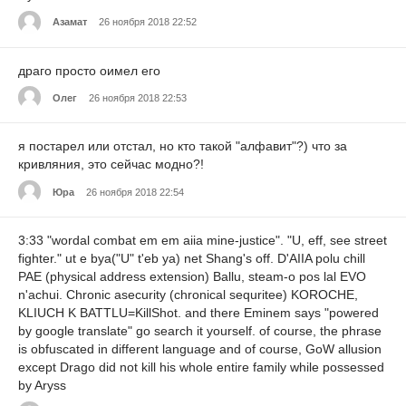
Азамат
26 ноября 2018 22:52
драго просто оимел его
Олег
26 ноября 2018 22:53
я постарел или отстал, но кто такой "алфавит"?) что за
кривляния, это сейчас модно?!
Юра
26 ноября 2018 22:54
3:33 "wordal combat em em aiia mine-justice". "U, eff, see street
fighter." ut e bya("U" t'eb ya) net Shang's off. D'AIIA polu chill
PAE (physical address extension) Ballu, steam-o pos lal EVO
n'achui. Chronic asecurity (chronical sequritee) KOROCHE,
KLIUCH K BATTLU=KillShot. and there Eminem says "powered
by google translate" go search it yourself. of course, the phrase
is obfuscated in different language and of course, GoW allusion
except Drago did not kill his whole entire family while possessed
by Aryss