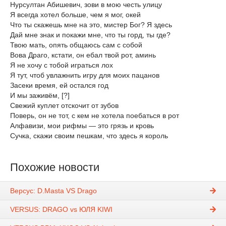
Нурсултан Абишевич, зови в мою честь улицу
Я всегда хотел больше, чем я мог, окей
Что ты скажешь мне на это, мистер Бог? Я здесь
Дай мне знак и покажи мне, что ты горд, ты где?
Твою мать, опять общаюсь сам с собой
Вова Драго, кстати, он ебал твой рот, аминь
Я не хочу с тобой играться лох
Я тут, чтоб увлажнить игру для моих пацанов
Засеки время, ей остался год
И мы заживём, [?]
Свежий куплет отскочит от зубов
Поверь, он не тот, с кем не хотела поебаться в рот
Алфавизи, мои рифмы — это грязь и кровь
Сучка, скажи своим пешкам, что здесь я король
Похожие новости
Версус: D.Masta VS Drago
VERSUS: DRAGO vs ЮЛЯ KIWI