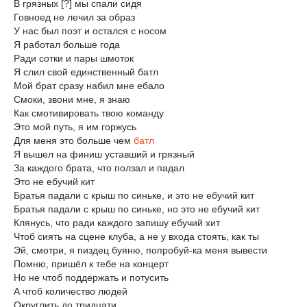
В грязных [?] мы спали сидя
Говноед не лечил за образ
У нас был поэт и остался с носом
Я работал больше года
Ради сотки и пары шмоток
Я слил свой единственный батл
Мой брат сразу набил мне ебало
Смоки, звони мне, я знаю
Как смотивировать твою команду
Это мой путь, я им горжусь
Для меня это больше чем
батл
Я вышел на финиш уставший и грязный
За каждого брата, что ползал и падал
Это не ебучий кит
Братья падали с крыш по синьке, и это не ебучий кит
Братья падали с крыш по синьке, но это не ебучий кит
Клянусь, что ради каждого запишу ебучий хит
Чтоб сиять на сцене клуба, а не у входа стоять, как ты
Эй, смотри, я пиздец буяню, попробуй-ка меня вывести
Помню, пришёл к тебе на концерт
Но не чтоб поддержать и потусить
А чтоб количество людей
Округлить до тридцати