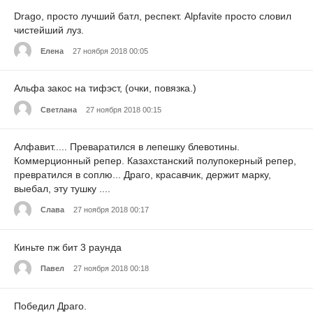
Drago, просто лучший батл, респект. Alpfavite просто словил
чистейший луз.
Елена
27 ноября 2018 00:05
Альфа закос на тифэст, (очки, повязка.)
Светлана
27 ноября 2018 00:15
Алфавит..... Преваратился в лепешку блевотины.
Коммерционный репер. Казахстанский полупокерный репер,
превратился в соплю... Драго, красавчик, держит марку,
выебал, эту тушку ....
Слава
27 ноября 2018 00:17
Киньте пж бит 3 раунда
Павел
27 ноября 2018 00:18
Победил Драго.