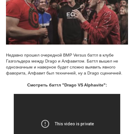
Недавно прошел очередной BMP Versus баттл в клубе
Газгольдера между Drago и Алфавитом. Баттл вышел не
однозначным и наверное будет сложно выявить явного
фаворита, Алфавит был техничней, ну а Drago сценичней.
Смотреть баттл "Drago VS Alphavite":