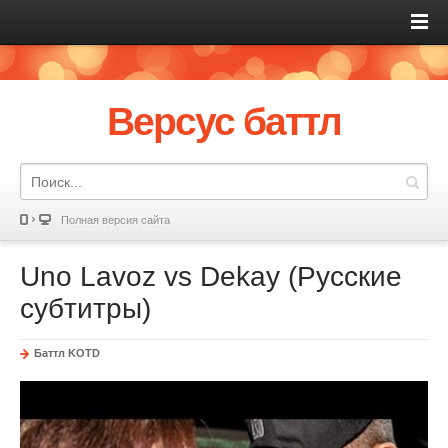
Версус баттл
Полная версия сайта
Uno Lavoz vs Dekay (Русские
субтитры)
Баттл KOTD