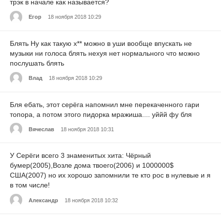
трэк в начале как называется?
Егор
18 ноября 2018 10:29
Блять Ну как такую х** можно в уши вообще впускать не
музыки ни голоса блять нехуя нет нормального что можно
послушать блять
Влад
18 ноября 2018 10:29
Бля ебать, этот серёга напомнил мне перекаченного гари
топора, а потом этого пидорка мражиша.... уййй фу бля
Вячеслав
18 ноября 2018 10:31
У Серёги всего 3 знаменитых хита: Чёрный
бумер(2005),Возле дома твоего(2006) и 1000000$
США(2007) но их хорошо запомнили те кто рос в нулевые и я
в том числе!
Александр
18 ноября 2018 10:32