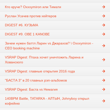
Кто круче? Oxxxymiron или Тимати
Руслан Усачев против хейтеров
DIGEST #6. КУЗЬМА
DIGEST #9. OBE 1 KANOBE
Зачем нужен баттл Ларин vs Джарахов? \ Oxxxymiron -
CEO booking machine
VSRAP Digest: Птаха хочет уничтожить Ларина и
Хованского
VSRAP Digest: главные открытия 2016 года
"БАСТА 3" в 20 главных рэп-альбомов
VSRAP Digest: Баста vs Немагия
140BPM Battle, TATARKA - АЛТЫН, Johnyboy открыл
кофейню