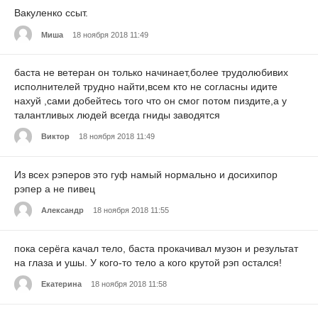
Вакуленко ссыт.
Миша
18 ноября 2018 11:49
баста не ветеран он только начинает,более трудолюбивих
исполнителей трудно найти,всем кто не согласны идите
нахуй ,сами добейтесь того что он смог потом пиздите,а у
талантливых людей всегда гниды заводятся
Виктор
18 ноября 2018 11:49
Из всех рэперов это гуф намый нормально и досихипор
рэпер а не пивец
Александр
18 ноября 2018 11:55
пока серёга качал тело, баста прокачивал музон и результат
на глаза и ушы. У кого-то тело а кого крутой рэп остался!
Екатерина
18 ноября 2018 11:58