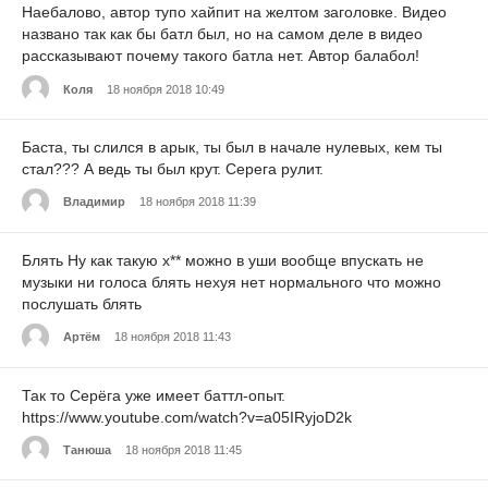
Наебалово, автор тупо хайпит на желтом заголовке. Видео
названо так как бы батл был, но на самом деле в видео
рассказывают почему такого батла нет. Автор балабол!
Коля
18 ноября 2018 10:49
Баста, ты слился в арык, ты был в начале нулевых, кем ты
стал??? А ведь ты был крут. Серега рулит.
Владимир
18 ноября 2018 11:39
Блять Ну как такую х** можно в уши вообще впускать не
музыки ни голоса блять нехуя нет нормального что можно
послушать блять
Артём
18 ноября 2018 11:43
Так то Серёга уже имеет баттл-опыт.
https://www.youtube.com/watch?v=a05IRyjoD2k
Танюша
18 ноября 2018 11:45