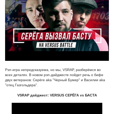
Рэп-игра непредсказуема, но мы, VSRAP, разберёмся во
всех деталях. В новом рэп-дайджесте пойдет речь о бифе
двух ветеранов: Серёге aka "Черный Бумер" и Василии aka
"отец Газгольдера".
VSRAP дайджест: VERSUS СЕРЁГА vs БАСТА