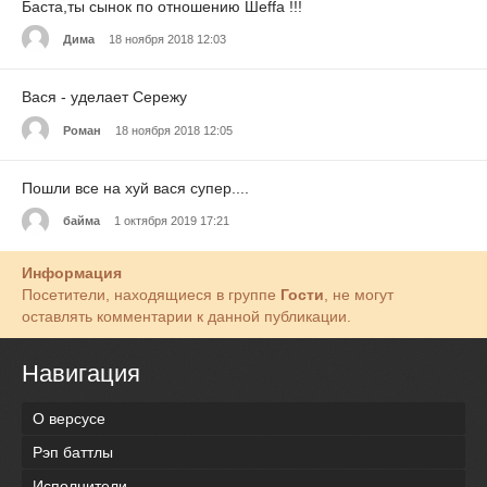
Баста,ты сынок по отношению Шеffa !!!
Дима
18 ноября 2018 12:03
Вася - уделает Сережу
Роман
18 ноября 2018 12:05
Пошли все на хуй вася супер....
байма
1 октября 2019 17:21
Информация
Посетители, находящиеся в группе
Гости
, не могут
оставлять комментарии к данной публикации.
Навигация
О версусе
Рэп баттлы
Исполнители