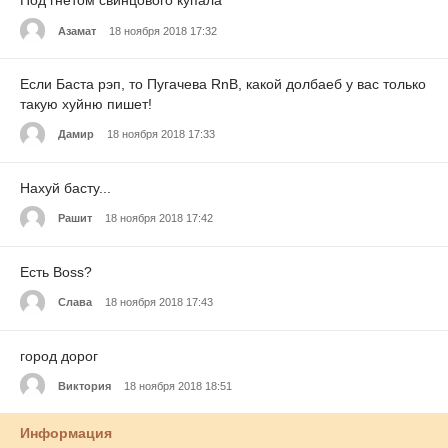
Под гнётом свинцового купала
Азамат
18 ноября 2018 17:32
Если Баста рэп, то Пугачева RnB, какой долбаеб у вас только
такую хуйню пишет!
Дамир
18 ноября 2018 17:33
Нахуй басту...
Рашит
18 ноября 2018 17:42
Есть Boss?
Слава
18 ноября 2018 17:43
город дорог
Виктория
18 ноября 2018 18:51
Информация