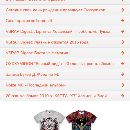
Сегодня свой день рождения празднует Oxxxymiron!
Galat против хейтеров II
VSRAP Digest: Ларин vs Хованский - Гребень vs Чушка
VSRAP Digest: главные открытия 2016 года
VSRAP Digest: Баста vs Немагия
OXXXYMIRON "Вечный жид" в 20 главных рэп-альбомов
Заявка Букер Д. Фред на FB
Noize MC «Последний альбом»
20 рэп-альбомов 2010-х: КАСТА "ХЗ" Хамиль и Змей