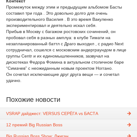
Контекст
Промежуток между этим и предыдущим альбомом Басты
составил три года . Это довольно долго для очень
производительного Василия . В это время Вакуленко
экспериментировал и деятельно искал себя.
Прибыв в Москву с багажом ростовских сочинений, он
пробовал себя в разных амплуа: в клубе Тимати на
незапланированный баттл с Драго выходил , с радио Next
сотрудничал, сошелся с московским андерграундом в лице
группы Centr и их единомышленников, зазвучал на
дискотеках Федора Фомина в актуальном столичном баре
“Симачев” с неожиданным новым проектом Ноггано.
Он сочетал исключающие друг друга вещи — и сочетал
удачно.
Похожие новости
VSRAP дайджест: VERSUS СЕРЁГА vs БАСТА
12 премий Big Russian Boss
Big Russian Boss Show: Джиган