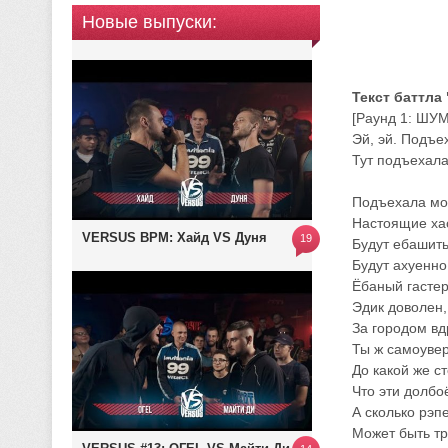
Новые выпуски:
Текст баттла
[Раунд 1: ШУМ
Эй, эй. Подъе
Тут подъехала
Подъехала мол
Настоящие ха
VERSUS BPM: Хайд VS Дуня
19
Будут ебашить
Будут ахуенно
Ёбаный гастер
Эдик доволен,
За городом в
Ты ж самоувер
До какой же с
Что эти долб
А сколько рэп
Может быть тр