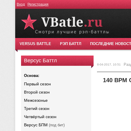
Вход
Регистрация
VERSUS BATTLE
РЭП БАТТЛ
ПОСЛЕДНИЕ НОВОС
Версус Баттл
Раз
8-04-2017, 10:51
Основа:
140 BPM 
Первый сезон
Второй сезон
Межсезонье
Третий сезон
Четвёртый сезон
Версус БПМ
(под бит)