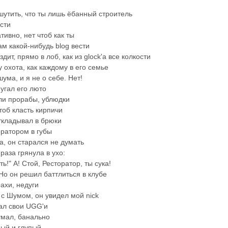
 шутить, что ты лишь ёбанный строитель
ости
тивно, нет чтоб как ты
ам какой-нибудь blog вести
здит, прямо в лоб, как из glock'а все колкости
у охота, как каждому в его семье
ума, и я не о себе. Нет!
угал его люто
ли прорабы, ублюдки
тоб класть кирпичи
ткладывал в брюки
ратором в губы
а, он старался не думать
аза грянула в ухо:
!" А! Стой, Ресторатор, ты сука!
 Но он решил баттлиться в клубе
рахи, недуги
 с Шумом, он увидел мой nick
ал свои UGG'и
умал, банально
ый и глупый