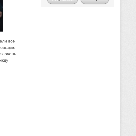
али все
лощадке
ак очень
ежду