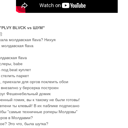
 "PLVY BLVCK vs ШУМ"
]:
хала молдавская flava? Нихуя
 молдавская flava
давская flava
слеры, babe
 под beat куплет
 стелить паркет
, приехали для оргов поклеить обои
 внезапно у берсерка построен
друг Фешенебельный домик
енный гомик, вы к такому не были готовы!
тепени ты клевый! В их паблике подписано
оёбы "самые техничные рэперы Молдовы"
еров в Молдавии?
ое? Это что, была шутка?