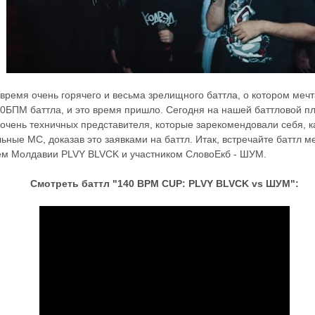
 время очень горячего и весьма зрелищного баттла, о котором мечт
0БПМ баттла, и это время пришло. Сегодня на нашей баттловой п
 очень техничных представителя, которые зарекомендовали себя, к
ные МС, доказав это заявками на баттл. Итак, встречайте баттл м
ем Молдавии PLVY BLVCK и участником СловоЕкб - ШУМ.
Смотреть баттл "140 BPM CUP: PLVY BLVCK vs ШУМ":