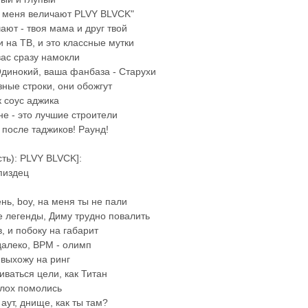
, меня величают PLVY BLVCK"
ают - твоя мама и друг твой
и на ТВ, и это классные мутки
вас сразу намокли
динокий, ваша фанбаза - Старухи
зные строки, они обожгут
к соус аджика
е - это лучшие строители
 после таджиков! Раунд!
сть): PLVY BLVCK]:
пиздец
нь, boy, на меня ты не пали
 легенды, Диму трудно повалить
, и побоку на габарит
далеко, BPM - олимп
 выхожу на ринг
иваться цели, как Титан
 лох помолись
аут, днище, как ты там?