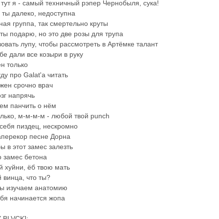
 тут я - самый техничный рэпер Чернобыля, сука!
, ты далеко, недоступна
зная группа, так смертельно круты
еты подарю, но это две розы для трупа
овать лупу, чтобы рассмотреть в Артёмке талант
бе дали все козыри в руку
ен только
уду про Galat'а читать
жен срочно врач
зг напрячь
ем панчить о нём
лько, м-м-м-м - любой твой punch
себя пиздец, нескромно
аперекор песне Дорна
ы в этот замес залезть
о замес бетона
й хуйни, ёб твою мать
 винца, что ты?
мы изучаем анатомию
ебя начинается жопа
Y BLVCK]: