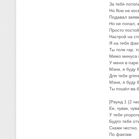
За тебя потоп
Но flow не ко
Подавал заявк
Но не попал, ж
Просто постой
Настрой на ст
Я на тебя фак
Ты толи rap, т
Мимо минуса 
У меня в паре
Мэни, я буду 
Для тебя grim
Мэни, я буду 
Ты пошёл ва-б
[Раунд 1 (2 ча
Ее, чувак, чува
У тебя упорот
Будто тебя от
Скажи честно,
По фактам