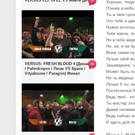
VERSUS #13: ОГЕL VS Майти Ди
14
Хорошо, тогда
Птичка в небе
Ты и твоя гро
Что тебе я цв
Нужно использ
Тебя взяли, те
Но в тебе вид
Не, не, я не б
Всем таким ну
Лучше свой мо
VERSUS: FRESH BLOOD 4 (Династ
56
Зашкварнее, ч
/ Palmdropov / Пиэм VS Браги /
Может быть то
Vityabovee / Paragrin) Финал
Но ты ведешь 
Лучше б ты, н
Постеснялся б
Ведь твоё - эт
Ты мастер это
Давай наливай
Ведь сейчас 
И здесь для т
[Раунд 1: PLV