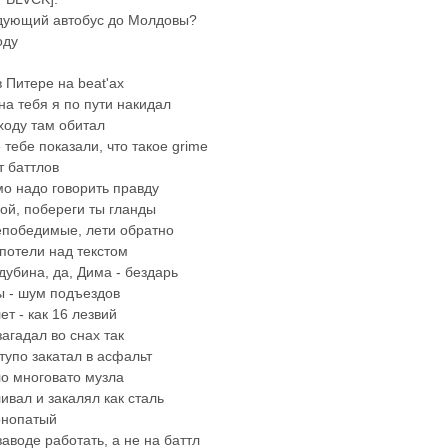
едующий автобус до Молдовы?
оду
 Питере на beat'ах
на тебя я по пути накидал
оходу там обитал
тебе показали, что такое grime
 баттлов
мо надо говорить правду
ой, побереги ты гланды
епобедимые, лети обратно
потели над текстом
дубина, да, Дима - бездарь
ы - шум подъездов
ет - как 16 лезвий
загадал во снах так
 тупо закатал в асфальт
о многовато музла
ивал и закалял как сталь
онопатый
заводе работать, а не на баттл