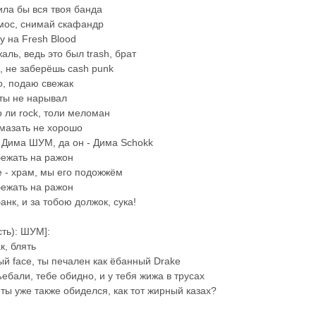
ила бы вся твоя банда
смос, снимай скафандр
у на Fresh Blood
аль, ведь это был trash, брат
, не заберёшь cash punk
о, подаю свежак
ты не нарывал
о ли rock, толи меломан
мазать не хорошо
 Дима ШУМ, да он - Дима Schokk
бежать на ражон
e - храм, мы его подожжём
бежать на ражон
анк, и за тобою должок, сука!
сть): ШУМ]:
к, блять
ый face, ты печален как ёбанный Drake
ъебали, тебе обидно, и у тебя жижа в трусах
 ты уже также обиделся, как тот жирный казах?