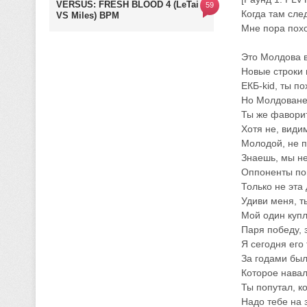
VERSUS: FRESH BLOOD 4 (LeTai
59
Когда там сл
VS Miles) BPM
Мне пора пох
Это Молдова в
Новые строки 
ЕКБ-kid, ты п
Но Молдоване 
Ты же фаворит
Хотя не, види
Молодой, не п
Знаешь, мы н
Оппоненты по
Только не эта 
Удиви меня, т
Мой один купл
Паря победу, 
Я сегодня его
За годами был
Которое навал
Ты попутал, к
Надо тебе на 