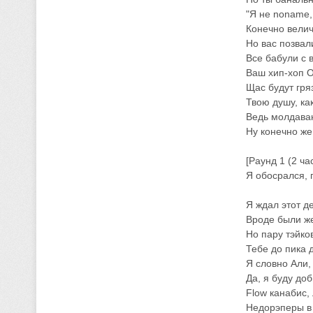
"Я не noname
Конечно велич
Но вас позвал
Все бабули с 
Ваш хип-хоп О
Щас будут гря
Твою душу, ка
Ведь молдаван
Ну конечно же
[Раунд 1 (2 ча
Я обосрался, 
Я ждал этот де
Вроде были же
Но пару тэйков
Тебе до пика 
Я словно Али,
Да, я буду доб
Flow канабис,
Недорэперы в 