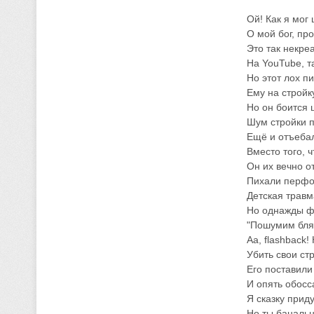
Ой! Как я мог
О мой бог, пр
Это так некреа
На YouTube, т
Но этот лох пи
Ему на стройк
Но он боится ш
Шум стройки п
Ещё и отъеба
Вместо того, ч
Он их вечно о
Пихали перфо
Детская травм
Но однажды фр
"Пошумим блять
Аа, flashback!
Убить свои ст
Его поставили
И опять обосс
Я сказку прид
Но ты банальн