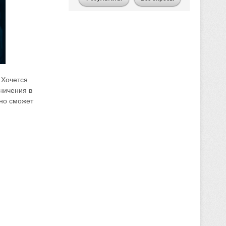
 Хочется
ничения в
йно сможет