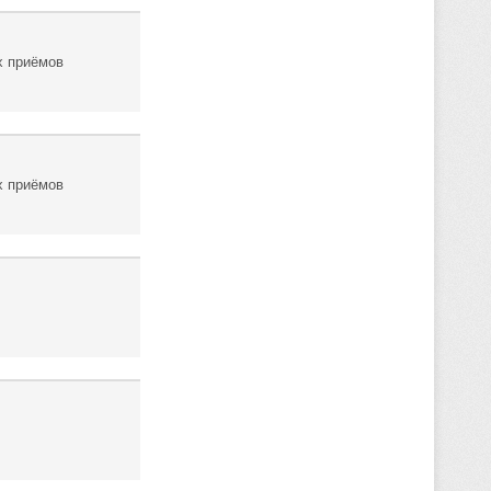
х приёмов
х приёмов