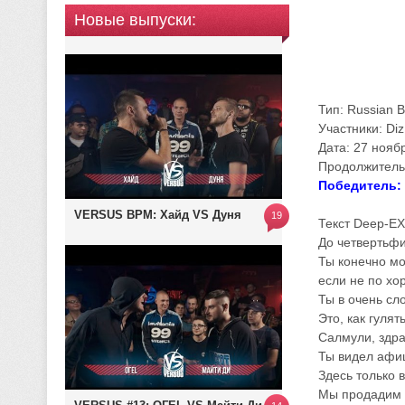
Новые выпуски:
Тип: Russian B
Участники: Di
Дата: 27 нояб
Продолжительн
Победитель:
VERSUS BPM: Хайд VS Дуня
19
Текст Deep-EX
До четвертьф
Ты конечно мо
если не по хо
Ты в очень сл
Это, как гулят
Салмули, здра
Ты видел афиш
Здесь только 
Мы продадим т