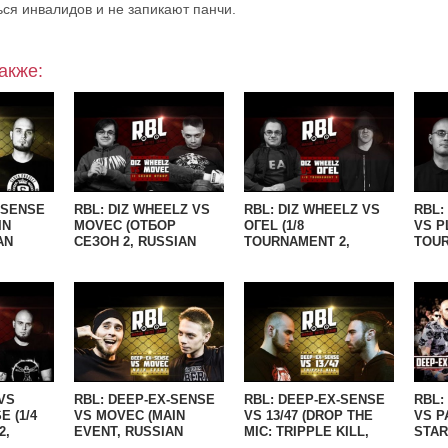
ься инвалидов и не запикают панчи.
акже:
-SENSE
RBL: DIZ WHEELZ VS
RBL: DIZ WHEELZ VS
RBL:
IN
MOVEC (ОТБОР
ОГЕL (1/8
VS P
AN
СЕЗОН 2, RUSSIAN
TOURNAMENT 2,
TOUR
E)
BATTLE LEAGUE)
RUSSIAN BATTLE
RUSS
LEAGUE)
LEAG
VS
RBL: DEEP-EX-SENSE
RBL: DEEP-EX-SENSE
RBL:
E (1/4
VS MOVEC (MAIN
VS 13/47 (DROP THE
VS P
2,
EVENT, RUSSIAN
MIC: TRIPPLE KILL,
STAR
LE
BATTLE LEAGUE)
RUSSIAN BATTLE
BATT