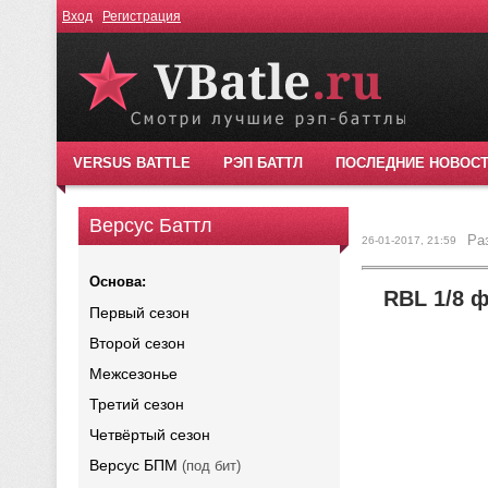
Вход
Регистрация
VERSUS BATTLE
РЭП БАТТЛ
ПОСЛЕДНИЕ НОВОС
Версус Баттл
Ра
26-01-2017, 21:59
Основа:
RBL 1/8 ф
Первый сезон
Второй сезон
Межсезонье
Третий сезон
Четвёртый сезон
Версус БПМ
(под бит)