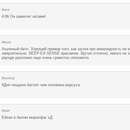
Вася
4:06 Он шевелит ногами!
Миша
Ахуенный батл. Хороший пример того, как шутки про инвалидность не 
омерзительно. DEEP-EX-SENSE красавчик. Шутил отлично, никого не з
раунде разложил еще очень грамотно оппонента.
Виктор
#Дип пиздаче батлит чем половина версуса
Иван
Еблан в белом моралфаг хД