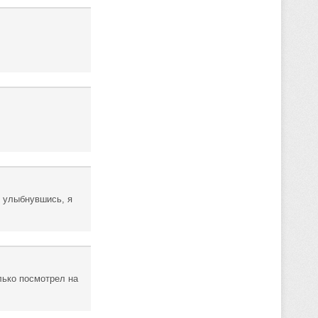
е улыбнувшись, я
лько посмотрел на