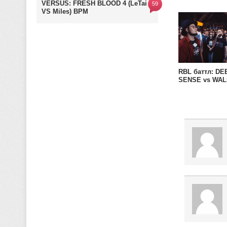
VERSUS: FRESH BLOOD 4 (LeTai
59
LEAGUE)
VS Miles) BPM
RBL баттл: DE
SENSE vs WAL