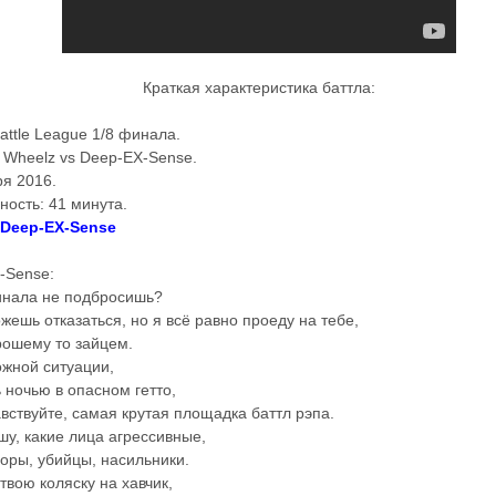
Краткая характеристика баттла:
attle League 1/8 финала.
z Wheelz vs Deep-EX-Sense.
ря 2016.
ость: 41 минута.
 Deep-EX-Sense
-Sense:
инала не подбросишь?
жешь отказаться, но я всё равно проеду на тебе,
рошему то зайцем.
ожной ситуации,
ь ночью в опасном гетто,
вствуйте, самая крутая площадка баттл рэпа.
у, какие лица агрессивные,
воры, убийцы, насильники.
вою коляску на хавчик,