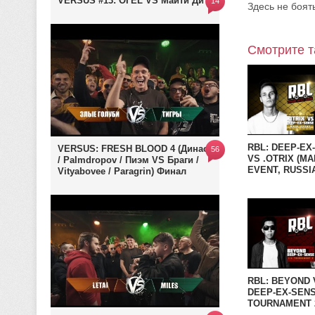
VERSUS #13: ОГЕL VS Майти Ди
14
Здесь не боят
Смотрите т
RBL: DEEP-EX
VERSUS: FRESH BLOOD 4 (Династ
56
VS .OTRIX (MA
/ Palmdropov / Пиэм VS Браги /
EVENT, RUSSI
Vityabovee / Paragrin) Финал
BATTLE LEAGU
RBL: BEYOND 
DEEP-EX-SENS
TOURNAMENT 
RUSSIAN BATT