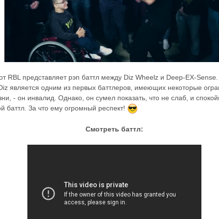
от RBL представляет рэп баттл между Diz Wheelz и Deep-EX-Sense.
 Diz является одним из первых баттлеров, имеющих некоторые огра
ни, - он инвалид. Однако, он сумел показать, что не слаб, и споко
й баттл. За что ему огромный респект!
Смотреть баттл: