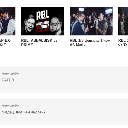
LEAGUE)
EP-EX-
RBL: ABBALBISK vs
RBL 1/8 финала: Пиэм
RBL 1
KIE
PRIME
VS Майк
vs T
Александр
БАТЕЛ
Александр
пиздец, под чем андрей?