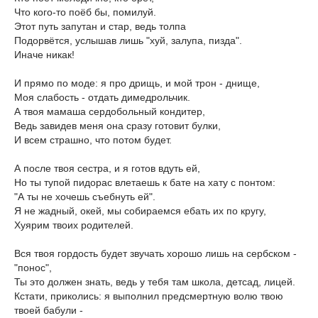
Что кого-то поёб бы, помилуй.
Этот путь запутан и стар, ведь толпа
Подорвётся, услышав лишь "хуй, залупа, пизда".
Иначе никак!
И прямо по моде: я про дрищь, и мой трон - днище,
Моя слабость - отдать димедрольчик.
А твоя мамаша сердобольный кондитер,
Ведь завидев меня она сразу готовит булки,
И всем страшно, что потом будет.
А после твоя сестра, и я готов вдуть ей,
Но ты тупой пидорас влетаешь к бате на хату с понтом:
"А ты не хочешь съебнуть ей".
Я не жадный, окей, мы собираемся ебать их по кругу,
Хуярим твоих родителей.
Вся твоя гордость будет звучать хорошо лишь на сербском -
"понос",
Ты это должен знать, ведь у тебя там школа, детсад, лицей.
Кстати, приколись: я выполнил предсмертную волю твою
твоей бабули -