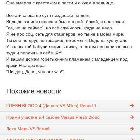
Она умерла с крестиком в пасти и с хуем в заднице.
Все эти слова по сути пиздаости на дом,
Ведь до записи видоса я был с твоей тёлкой, и она такая:
"да, но не сейчас", но всё случилось, когда не надо.
Я не про соц. сеть для старпёров, но ты не в моём мире,
Ты мне не друг, не товарищ, не земляк. Ведь ты хуепутало
У волосатой бабули лижишь пизду, а потом проваливаешься
туда и пердишь в себя. ФУ!
И вашим домам гореть синим пламенем с младенцем под
крики Ресторатора:
"Пиздец, Даня, you are win!".
Похожие новости
FRESH BLOOD 4 (Династ VS Miles) Round 1
Прими участие в 4 сезоне Versus Fresh Blood
Леха Медь VS Замай