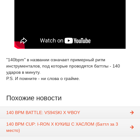
"140bpm" в названии означает примерный ритм
инструменталов, под которые проводятся баттлы - 140
ударов в минуту.
P.S. И помните - ни слова о грайме.
Похожие новости
140 BPM BATTLE: VS94SKI X ΨBOY
140 BPM CUP: I-RON X КУКИШ С ХАСЛОМ (Баттл за 3
место)