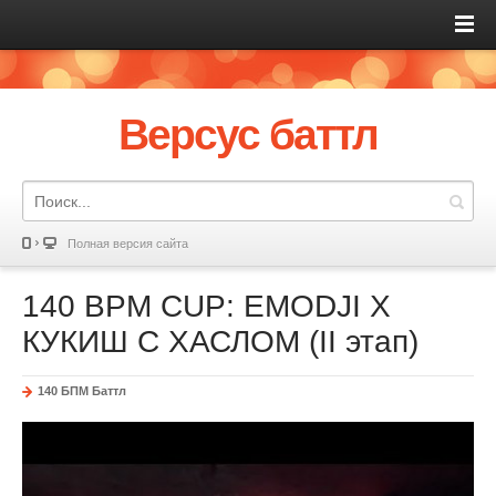
Версус баттл
Полная версия сайта
140 BPM CUP: EMODJI X
КУКИШ С ХАСЛОМ (II этап)
140 БПМ Баттл