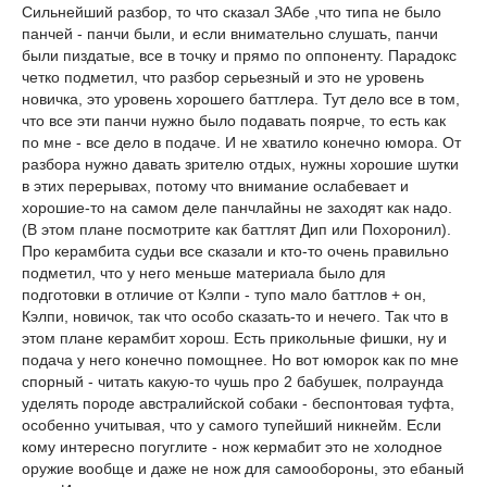
Сильнейший разбор, то что сказал ЗАбе ,что типа не было
панчей - панчи были, и если внимательно слушать, панчи
были пиздатые, все в точку и прямо по оппоненту. Парадокс
четко подметил, что разбор серьезный и это не уровень
новичка, это уровень хорошего баттлера. Тут дело все в том,
что все эти панчи нужно было подавать поярче, то есть как
по мне - все дело в подаче. И не хватило конечно юмора. От
разбора нужно давать зрителю отдых, нужны хорошие шутки
в этих перерывах, потому что внимание ослабевает и
хорошие-то на самом деле панчлайны не заходят как надо.
(В этом плане посмотрите как баттлят Дип или Похоронил).
Про керамбита судьи все сказали и кто-то очень правильно
подметил, что у него меньше материала было для
подготовки в отличие от Кэлпи - тупо мало баттлов + он,
Кэлпи, новичок, так что особо сказать-то и нечего. Так что в
этом плане керамбит хорош. Есть прикольные фишки, ну и
подача у него конечно помощнее. Но вот юморок как по мне
спорный - читать какую-то чушь про 2 бабушек, полраунда
уделять породе австралийской собаки - беспонтовая туфта,
особенно учитывая, что у самого тупейший никнейм. Если
кому интересно погуглите - нож кермабит это не холодное
оружие вообще и даже не нож для самообороны, это ебаный