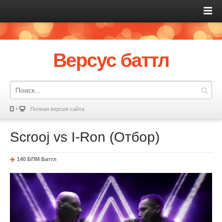
Версус баттл
Полная версия сайта
Scrooj vs I-Ron (Отбор)
140 БПМ Баттл