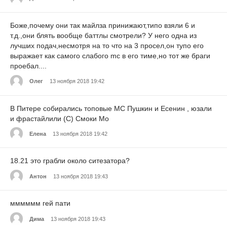
Боже,почему они так майлза принижают,типо взяли 6 и
т.д.,они блять вообще баттлы смотрели? У него одна из
лучших подач,несмотря на то что на 3 просел,он тупо его
выражает как самого слабого mc в его тиме,но тот же браги
проебал....
Олег
13 ноября 2018 19:42
В Питере собирались топовые МС Пушкин и Есенин , юзали
и фрастайлили (С) Смоки Мо
Елена
13 ноября 2018 19:42
18.21 это грабли около ситезатора?
Антон
13 ноября 2018 19:43
мммммм гей пати
Дима
13 ноября 2018 19:43