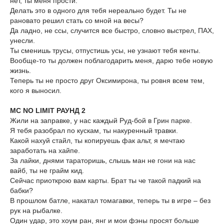
нет, ты меня прости.
Делать это в одного для тебя нереально будет. Ты не
рановато решил стать со мной на весы?
Да ладно, не ссы, случится все быстро, словно выстрел, ПАХ,
унесли.
Ты сменишь трусы, отпустишь усы, не узнают тебя кенты.
Вообще-то ты должен поблагодарить меня, дарю тебе новую
жизнь.
Теперь ты не просто друг Оксимирона, ты ровня всем тем,
кого я выносил.
MC NO LIMIT РАУНД 2
Жили на заправке, у нас каждый Руд-бой в Грин парке.
Я тебя разобрал по кускам, ты накуренный травки.
Какой нахуй стайл, ты копируешь фак альт, я мечтаю
заработать на хайпе.
За лайки, днями тараторишь, слышь ман не гони на нас
вайб, ты не грайм кид.
Сейчас приоткрою вам карты. Брат ты че такой падкий на
бабки?
В прошлом батле, накатал томагавки, теперь ты в игре – без
рук на рыбалке.
Один удар, это хоум ран, янг и мои фэны просят больше