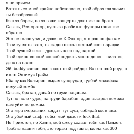
я не причем.
Батлить со мной крайне небезопасно, твой образ так значит
ты безобразный.
Кэш за барсы, но за ваши концерты дают кэс на брата.
Слышь, Ресторатор, пусть за разбитые фужеры гонит кэс
обратно.
Это не голос улиц и даже не Х-Фактор, это рэп по фактам.
Твои куплеты вата, ты жадно нюхал желтый снег парадки.
Твой лучший секс – дрюкать член под партой.
Твой единственный способ поднять много денег – пилатес,
дэнс на палке.
Эй, buddy camon, все знают твой райдер. Вот он твой роуд, в
итоге Оптимус Грайм.
Ебашу как Вольтрон, выдал суперудар, гудбай мазафака,
получай комбо.
Слышь, братан, давай не грузи пацанам.
Тут не поле чудес, на груди барабан, один выстрел поможет
нам уйти по домам.
Это игра вчерашних, когда я тут сука, собирай костяшки.
Это убойный стаф, лейся мой джаст и fuck that.
Не Прикстон, не Хакни, мой флоу схавал тебя как Пакмен.
Траблы нашли тебя, это теракт под такты, килла как 300