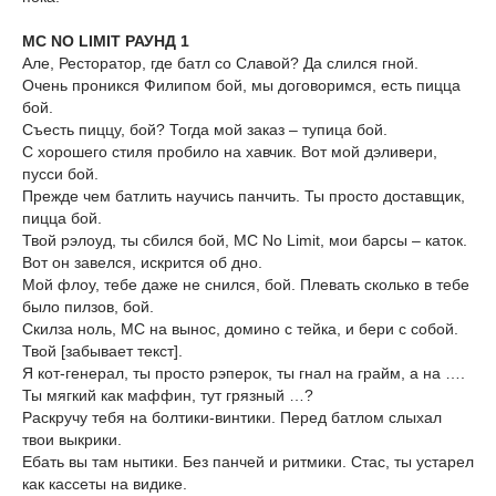
MC NO LIMIT РАУНД 1
Але, Ресторатор, где батл со Славой? Да слился гной.
Очень проникся Филипом бой, мы договоримся, есть пицца
бой.
Съесть пиццу, бой? Тогда мой заказ – тупица бой.
С хорошего стиля пробило на хавчик. Вот мой дэливери,
пусси бой.
Прежде чем батлить научись панчить. Ты просто доставщик,
пицца бой.
Твой рэлоуд, ты сбился бой, MC No Limit, мои барсы – каток.
Вот он завелся, искрится об дно.
Мой флоу, тебе даже не снился, бой. Плевать сколько в тебе
было пилзов, бой.
Скилза ноль, МС на вынос, домино с тейка, и бери с собой.
Твой [забывает текст].
Я кот-генерал, ты просто рэперок, ты гнал на грайм, а на ….
Ты мягкий как маффин, тут грязный …?
Раскручу тебя на болтики-винтики. Перед батлом слыхал
твои выкрики.
Ебать вы там нытики. Без панчей и ритмики. Стас, ты устарел
как кассеты на видике.