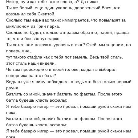
Нигер, ну и как тебе такое слово, а? Да никак.
Ты же белый, еще один увалень, деревенский Вася, что
возомнил себя Скептой.
Сколько там еще вас таких иммигрантов, что повылазят за
миллионом из Грин парка.
Сколько не будет, столько отправим обратно, парни, правда
то, что и без вас тут жарко.
Ты хотел нам показать уровень и гэнг? Окей, мы заценим, но
поверь мне,
тут такого стафла как с тебя пот земель. Весь твой стиль,
этот стиль наши видели.
Че там происходило в твоей голове, когда ты выбирал
соперника на этот батл?
Ведь ты уже я вижу побледнел, а ведь это был только первый
раунд.
Батлить со мной, значит батлить по фактам. После этого
батла будешь класть асфальт.
Я тебе базарю нигер — это провал, помаши рукой скажи нам
пока.
Батлить со мной, значит батлить по фактам. После этого
батла будешь класть асфальт.
Я тебе базарю нигер — это провал, помаши рукой скажи нам
пока.