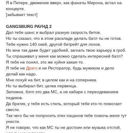
Я в Питере, движение вверх, как фанаты Мирона, встал на
концерте.
[забывает текст]
GANGSBURG РАУНД 2
Дал тебе шанс и выбрал разную скорость битов.
Но ты сказал, что в этом раскладе делать батл ты не готов.
Тебе нужно 140 окей, другой битрейт для лохов.
Но мне так даже будет удобней, загнать твою карьеру в гроб.
Ты спрашивал у меня как можно сделать интересней батл?
Я тебя не понял, это же хуйня какая-то.
Я тебе не
Драго
и не Ресторатор, будь мужиком и дело
делай как надо.
Мне похуй на бит, в целом как и на соперника.
Но ты выбирал бит, целка первенца.
Запомни, бэтл это два МС, а не кабаре с переодеванием
педиков.
Да братик, у тебя есть стиль, который тебе кто-то помогает
свести.
Так чего бы не попросить этих пацанов тебе помочь меня тут
унести.
Я не говорю, что как МС ты не достоин или музыка отстой,