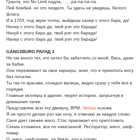
Гранта, это No Limit падла, …., ра-па-па-па.
Пей бомбей, но это пиздато. Ты здесь не увидишь, белого
флага.
И в 1703, под звуки толпы, выйдешь нахер с этого бара, да!
Нахер с этого бара да, твой рэп это барада!
Нахуй с этого бара да, твой рэп это барада!
Нахер с этого бара да, твой рэп это барада!
GANGSBURG РАУНД 3
Не так много тех, кто хотел бы забатлить со мной, Вась, даже
за бабки.
Они переживают за свои карьеры, зная, что я прикопать могу
без лопатки.
Ты так-то красава, солидно валишь, видно сразу у тебя все в
порядке.
Главные киллеры в здании, творят историю, запрыгнув в
домашние тапки.
Представляю всю эту движуху, BPM,
Versus
основа.
Я не просто делаю рэп как хочу, я отвечаю за каждое слово.
Саня дает свежее мясо, Стас приезжает его приготовить.
Схема отлажена, все по накатанной, Ресторатор, мясо, шеф-
повар.
О, мясо, шеф-повар, да блядь, раз и готово.