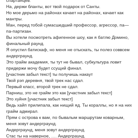
спартанцев.
На, держи бланты, вот твой подарок от Санты.
Но мое дерьмо на районах качает на районах, качает как
мантры.
Ман, перед тобой сумасшедший профессор, агрессор, па—
па-партизан.
Вы хотели посмотреть афигенное шоу, как я батлю Домино,
финальный раунд.
Я опустил батискаф, но меня не отыскать, ты полез соввсем
андерграунд.
Это грайм академия, ты тут не бывал, субкультура ловит
придержи мочу будет ссущий финал.
[участник забыл текст] ты получишь накаут
Твой рэп деревня, твой трек нас сдал.
Первый класс, второй трек не сдал.
Парниш, это не грайм это как [участник забыл текст]
Это хуйня [участник забыл текст]
Ведь хайп прилипала, как нищий яд. Ты кораллы, но я на них
грайм адмирал.
Прям с острова к вам, по бывалым маршрутам коварным,
меня зовут андерграунд.
Андерграунд, меня зовут андерграунд.
Стас ты на наверное, …. Андерграунд.