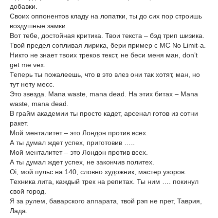
добавки.
Своих оппонентов кладу на лопатки, ты до сих пор строишь
воздушные замки.
Вот тебе, достойная критика. Твои текста – бэд трип шизика.
Твой предел сопливая лирика, бери пример с MC No Limit-а.
Никто не знает твоих треков текст, не беси меня ман, don’t
get me vex.
Теперь ты пожалеешь, что в это влез они так хотят, ман, но
тут нету месс.
Это звезда. Mana waste, mana dead. На этих битах – Mana
waste, mana dead.
В грайм академии ты просто кадет, арсенал готов из сотни
ракет.
Мой менталитет – это Лондон против всех.
А ты думал ждет успех, приготовив …..
Мой менталитет – это Лондон против всех.
А ты думал ждет успех, не закончив политех.
Oi, мой пульс на 140, словно художник, мастер узоров.
Техника лита, каждый трек на репитах. Ты ним …. покинул
свой город.
Я за рулем, баварского аппарата, твой рэп не прет, Таврия,
Лада.