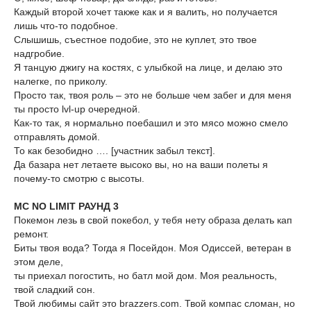
Каждый второй хочет также как и я валить, но получается
лишь что-то подобное.
Слышишь, съестное подобие, это не куплет, это твое
надгробие.
Я танцую джигу на костях, с улыбкой на лице, и делаю это
налегке, по приколу.
Просто так, твоя роль – это не больше чем забег и для меня
ты просто lvl-up очередной.
Как-то так, я нормально поебашил и это мясо можно смело
отправлять домой.
То как безобидно …. [участник забыл текст].
Да базара нет летаете высоко вы, но на ваши полеты я
почему-то смотрю с высоты.
MC NO LIMIT РАУНД 3
Покемон лезь в свой покебол, у тебя нету образа делать кап
ремонт.
Биты твоя вода? Тогда я Посейдон. Моя Одиссей, ветеран в
этом деле,
ты приехал погостить, но батл мой дом. Моя реальность,
твой сладкий сон.
Твой любимы сайт это brazzers.com. Твой компас сломан, но