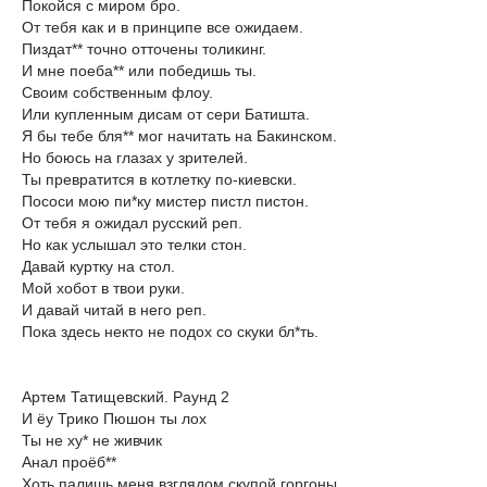
Покойся с миром бро.
От тебя как и в принципе все ожидаем.
Пиздат** точно отточены толикинг.
И мне поеба** или победишь ты.
Своим собственным флоу.
Или купленным дисам от сери Батишта.
Я бы тебе бля** мог начитать на Бакинском.
Но боюсь на глазах у зрителей.
Ты превратится в котлетку по-киевски.
Пососи мою пи*ку мистер пистл пистон.
От тебя я ожидал русский реп.
Но как услышал это телки стон.
Давай куртку на стол.
Мой хобот в твои руки.
И давай читай в него реп.
Пока здесь некто не подох со скуки бл*ть.
Артем Татищевский. Раунд 2
И ёу Трико Пюшон ты лох
Ты не ху* не живчик
Анал проёб**
Хоть палишь меня взглядом скупой горгоны