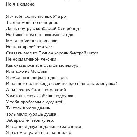
Но я в кимоно.
Я ж тебя солнечно выеб* в рот.
Ты для меня не соперник.
Лишь поутру с колбаской бутерброд.
На Ликовском я по взаимовыгоде.
Меня на Versus привезли.
На недодреч** лексусе.
Сказали мол ко Пюшон король быстрой читки.
Не нормативной лексики.
Как оказалось всего лишь каламбур.
Или тако из Мексики.
Я эмси пять рифм и один трек.
И не щекотал некогда свои псевдо шлягеры хлопушкой.
А ты походу Стальноградский
Зачитоны свои любишь подружка.
У тебя проблемы с кукушкой.
Ты толь в жопу даешь.
Толь мало куришь душка.
Забарахлил твой кулер.
И все твои двух недельные заготовки.
Я разом опустил в гавна бойлер.