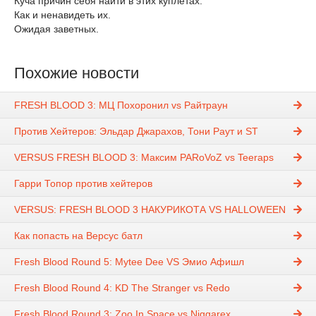
Куча причин себя найти в этих куплетах.
Как и ненавидеть их.
Ожидая заветных.
Похожие новости
FRESH BLOOD 3: МЦ Похоронил vs Райтраун
Против Хейтеров: Эльдар Джарахов, Тони Раут и ST
VERSUS FRESH BLOOD 3: Максим PARoVoZ vs Teeraps
Гарри Топор против хейтеров
VERSUS: FRESH BLOOD 3 НАКУРИКОТА VS HALLOWEEN
Как попасть на Версус батл
Fresh Blood Round 5: Mytee Dee VS Эмио Афишл
Fresh Blood Round 4: KD The Stranger vs Redo
Fresh Blood Round 3: Zoo In Space vs Niggarex