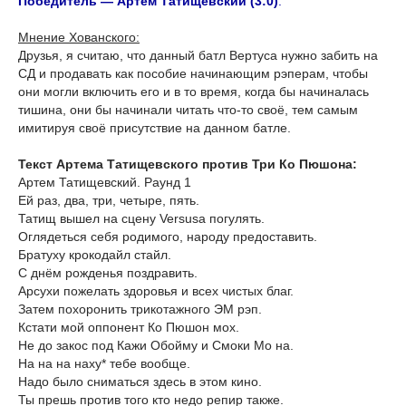
Победитель — Артем Татищевский (3:0)
.
Мнение Хованского:
Друзья, я считаю, что данный батл Вертуса нужно забить на
СД и продавать как пособие начинающим рэперам, чтобы
они могли включить его и в то время, когда бы начиналась
тишина, они бы начинали читать что-то своё, тем самым
имитируя своё присутствие на данном батле.
Текст Артема Татищевского против Три Ко Пюшона:
Артем Татищевский. Раунд 1
Ей раз, два, три, четыре, пять.
Татищ вышел на сцену Versusa погулять.
Оглядеться себя родимого, народу предоставить.
Братуху крокодайл стайл.
С днём рожденья поздравить.
Арсухи пожелать здоровья и всех чистых благ.
Затем похоронить трикотажного ЭМ рэп.
Кстати мой оппонент Ко Пюшон мох.
Не до закос под Кажи Обойму и Смоки Мо на.
На на на наху* тебе вообще.
Надо было сниматься здесь в этом кино.
Ты прешь против того кто недо репир также.