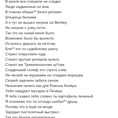
В реале все слишком не сладко.
Люди надменные но мне.
В планах ебаши** бател репами.
Штыреца белыми.
А я тут не вышел негром на Bentley.
Не негром с улиц гетто.
Так что не сыкай меня было.
Возможно было бы вынести.
Осталось дернуть за ниточку.
Бля** кто по судейскому рангу.
Станет открытием года.
Станет крутым репером культа.
Станет им Трикапюшончик ху*там.
Сладенький сплиф это строга слив
Ни ческей ни мураками ни сладкая морошка
Скорей шурчеен забита сеном
Незначим нечего как для Ромона Качёра.
Тебя ожидают мусарки в Пичёри.
Я тебя схавал тебя словно ты картофель печеный.
Я понимаю что ты отсюда сьебал** дрыщ .
Потому что я ещё на входе.
Зарядил пистолетный выстрел.
Так что браток окончательно.