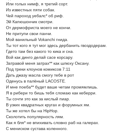
Или голых нимф, я третий сорт.
Из известных пяти собак.
Чей пароход уебалс* об риф.
Эй Капюшончик смотри.
От дермофриста моего не кончи.
Не притупи свои панчи.
Мой ванильный Vokanchi гнида.
Ты тот кого я тут мог здесь дербанить гвоздодерам.
Гдето там без какого то кика и сна.
Вой как динго делай сасе корсару.
Затравой меня затрах** как шлюху Оксану.
Под треки клоунов комиксов 7:11
Дать джазу масла смогу тебе в рот
Оденусь в палёный LACOSTE.
И мне поеба** будет ваше четам промямлишь.
Я в рибери то бишь тебя сломаю как кеберри.
Ты сочти это как за кислый пиар.
В узких квадратных кругах и форумных ям.
Ты же хотел бы на HipHop.
Сколотить популярность лям.
Как я бля* не впихивать словно раб на галерах.
С мениском сустава коленного.