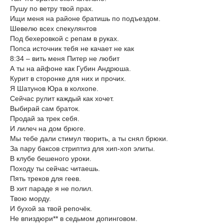
Пушу по ветру твой прах.
Ищи меня на районе братишь по подъездом.
Шевелю всех спекулянтов
Под бехеровкой с репам в руках.
Попса источник тебя не качает не как
8:34 – вить меня Питер не любит
А ты на айфоне как Губин Андрюша.
Курит в сторонке для них и прочих.
Я Шатунов Юра в колхопе.
Сейчас рулит каждый как хочет.
Выбирай сам браток.
Продай за трек себя.
И лилеч на дом брюге.
Мы тебе дали стимул творить, а ты снял брюки.
За пару баксов стриптиз для хип-хоп элиты.
В клубе бешеного уроки.
Походу ты сейчас читаешь.
Пять треков для геев.
В хит параде я не полил.
Твою морду.
И бухой за твой репочёк.
Не впиздюри** в седьмом допинговом.