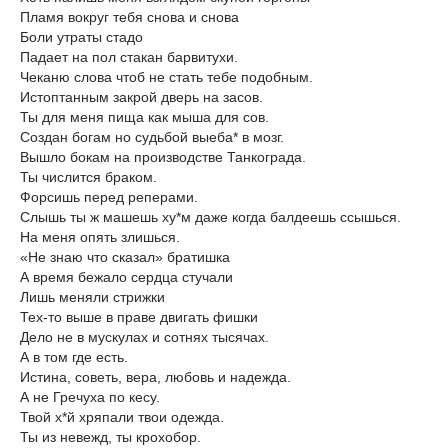
Пламя вокруг тебя снова и снова
Боли утраты стадо
Падает на пол стакан барвитухи.
Чеканю слова чтоб не стать тебе подобным.
Истоптанным закрой дверь на засов.
Ты для меня пища как мыша для сов.
Создан богам но судьбой выеба* в мозг.
Вышло бокам на производстве Танкограда.
Ты числится браком.
Форсишь перед реперами.
Слышь ты ж машешь ху*м даже когда балдеешь ссышься.
На меня опять злишься.
«Не знаю что сказал» братишка
А время бежало сердца стучали
Лишь меняли стрижки
Тех-то выше в праве двигать фишки
Дело не в мускулах и сотнях тысячах.
А в том где есть.
Истина, советь, вера, любовь и надежда.
А не Гречуха по кесу.
Твой х*й хряпали твои одежда.
Ты из невежд, ты крохобор.