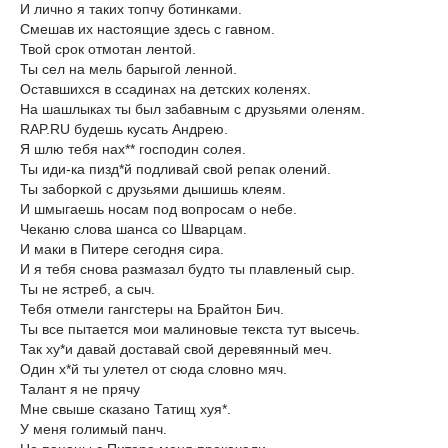
И лично я таких топчу ботинками.
Смешав их настоящие здесь с гавном.
Твой срок отмотан лентой.
Ты сел на мель барыгой ленной.
Оставшихся в ссадинах на детских коленях.
На шашлыках ты был забавным с друзьями оленям.
RAP.RU будешь кусать Андрею.
Я шлю тебя нах** господин солея.
Ты иди-ка пизд*й подливай свой репак олений.
Ты заборкой с друзьями дышишь клеям.
И шмыгаешь носам под вопросам о небе.
Чеканю слова шанса со Шварцам.
И маки в Питере сегодня сира.
И я тебя снова размазал будто ты плавленый сыр.
Ты не ястреб, а сыч.
Тебя отмели гангстеры на Брайтон Бич.
Ты все пытается мои малиновые текста тут высечь.
Так ху*и давай доставай свой деревянный меч.
Один х*й ты улетел от сюда словно мяч.
Талант я не прячу
Мне свыше сказано Татищ хуя*.
У меня голимый панч.