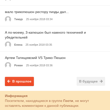
мало трикопюшон рестору пизды дал...
Тимур
25 ноября 2018 03:34
А по-моему, 3-капюшон был намного техничней и
убедительней
Елена
25 ноября 2018 03:35
Артем Татищевский VS Трико Пюшон
Роман
25 ноября 2018 03:36
В прошлое
В будущее
Информация
Посетители, находящиеся в группе
Гости
, не могут
оставлять комментарии к данной публикации.