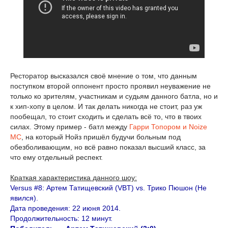
Ресторатор высказался своё мнение о том, что данным
поступком второй оппонент просто проявил неуважение не
только ко зрителям, участникам и судьям данного батла, но и
к хип-хопу в целом. И так делать никогда не стоит, раз уж
пообещал, то стоит сходить и сделать всё то, что в твоих
силах. Этому пример - батл между
Гарри Топором и Noize
MC
, на который Нойз пришёл будучи больным под
обезболивающим, но всё равно показал высший класс, за
что ему отдельный респект.
Краткая характеристика данного шоу:
Versus #8: Артем Татищевский (VBT) vs. Трико Пюшон (Не
явился).
Дата проведения: 22 июня 2014.
Продолжительность: 12 минут.