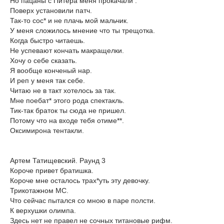
Но пацаны с Питера меня прокачали .
Поверх установили патч.
Так-то сос* и не плачь мой мальчик.
У меня сложилось мнение что ты трещотка.
Когда быстро читаешь.
Не успевают кончать макращелки.
Хочу о себе сказать.
Я вообще конченый нар.
И реп у меня так себе.
Читаю не в такт хотелось за так.
Мне поебат* этого рода спектакль.
Тик-так браток ты сюда не пришел.
Потому что на входе тебя отиме**.
Оксимирона тентакли.
Артем Татищевский. Раунд 3
Короче привет братишка.
Короче мне осталось трах*уть эту девочку.
Трикотажном MС.
Что сейчас пытался со мною в паре полсти.
К верхушки олимпа.
Здесь нет не правел не сочных титановые рифм.