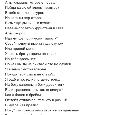
А ты карманы которые порвал.
Пойди-ка склей клеем придкрок
В тебя стреляю окурок.
На кого ты пер оторок
Вить ещё дышишь в пупок.
Незамысловатых фристайл я став.
А ты окорок
Иди лучше по лимонит пилотк*.
Своей подруги нырни туда окунем.
Или припой мочи.
Хочешь братух кричи не кричи.
Но тебя здесь нет.
Но как бы ты не считал Арте не сдулся.
Я в теми смотри вперед.
Покуда твой стиль не отым*л.
Я ещё в постели я ставлю точку.
На бету капеллы и беки двери теги.
Если сравнивать ты также пиздат*.
Как я банен в брейки.
От тебя отличаюсь тем что я разный.
В музле нет правил.
Поху* что треком этим тебя не по правилам.