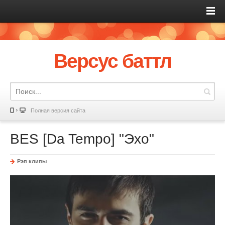
Версус баттл
Полная версия сайта
BES [Da Tempo] "Эхо"
Рэп клипы