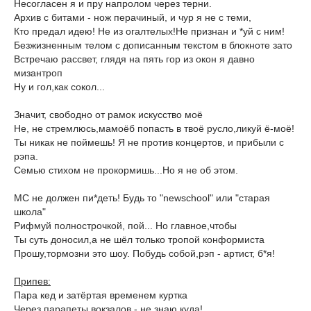
Несогласен я и пру напролом через терни.
Архив с битами - нож перачиный, и чур я не с теми,
Кто предал идею! Не из огалтелых!Не признан и *уй с ним!
Безжизненным телом с дописанным текстом в блокноте зато
Встречаю рассвет, глядя на пять гор из окон я давно
мизантроп
Ну и гол,как сокол...
Значит, свободно от рамок искусство моё
Не, не стремлюсь,мамоёб попасть в твоё русло,ликуй ё-моё!
Ты никак не поймешь! Я не против концертов, и прибыли с
рэпа.
Семью стихом не прокормишь...Но я не об этом.
МС не должен пи*деть! Будь то "newschool" или "старая
школа"
Рифмуй полнострочкой, пой... Но главное,чтобы
Ты суть доносил,а не шёл только тропой конформиста
Прошу,тормозни это шоу. Побудь собой,рэп - артист, б*я!
Припев:
Пара кед и затёртая временем куртка
Через парапеты вокзалов - не знаю,куда!