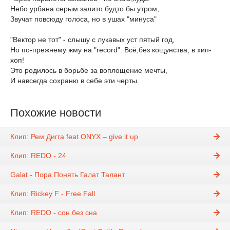
Небо урбана серым залито будто бы утром,
Звучат повсюду голоса, но в ушах "минуса"
"Вектор не тот" - слышу с лукавых уст пятый год,
Но по-прежнему жму на "record". Всё,без кощунства, в хип-
хоп!
Это родилось в борьбе за воплощение мечты,
И навсегда сохраню в себе эти черты.
Похожие новости
Клип: Рем Дигга feat ONYX – give it up
Клип: REDO - 24
Galat - Пора Понять Галат Талант
Клип: Rickey F - Free Fall
Клип: REDO - сон без сна