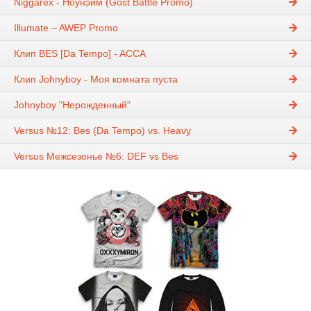
Niggarex - Ноунэйм (Gost Battle Promo)
Illumate – AWEP Promo
Клип BES [Da Tempo] - ACCA
Клип Johnyboy - Моя комната пуста
Johnyboy "Нерожденный"
Versus №12: Bes (Da Tempo) vs. Heavy
Versus Межсезонье №6: DEF vs Bes