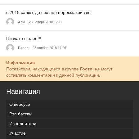
c 2018 салют, до сих пор пересматриваю
Али
23 ноября 2018 17:11
Пиздато в плее!!!
Павел
23 ноября 2018 17:26
Информация
Посетители, находящиеся в группе
Гости
, не могут
оставлять комментарии к данной публикации.
Навигация
О версусе
Рэп баттлы
Исполнители
Участие