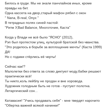
Билось в груди. Мы не знали панчлайнов иных, кроме
правды на бит.
Одна кассета на двор,старый мафон рябил c окон
" Nana, B-real, Onyx "
В тетрадных полях синей пастой:
"Ритм У,Bad Balance, Многоточие, Каста"
Когда у Влади не всё было "ЯСНО" (2012),
Рэп был протестом улиц, культурой братской без чванства.
"Это родилось в борьбе за воплощение мечты" (Каста 1999)
ДА!
Но с годами стёрлись её черты!
Сейчас как!?
Малолетки без ответа за слово диктуют моду,бабки решают
практически всё!
Ты никто,коль лейблу не продан и вне хоровода.
Художник голодным быть не готов - пустуют полотна.
Летаргический сон...
Катавасия! "Учись продавать себя" - мне твердят нарочито
"Обертка важней всякой начинки!"