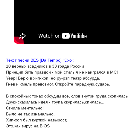
Текст песни BES [Da Tempo] "Эхо":
10 верных всадников в 33 града России
Принцип бить правдой - мой стиль,я не наигрался в МС!
Yeap! Верю в хип-хоп, но ру-рэп театр абсурда,
Гнев и хмель превозмог. Откройте парадную,сударь.
В спокойных тонах обсудим всё, слов внутри груда скопилась
Друг,исказилась идея - трупа скурилась,спилась...
Сгнила ментально!
Было не так изначально.
Хип-хоп был курткой навырост,
Это,как вирус на BIOS