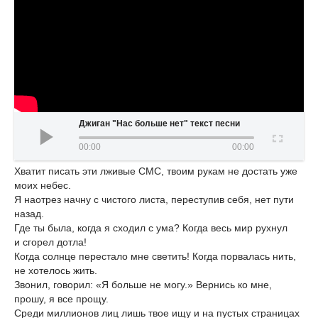
Джиган "Нас больше нет" текст песни
00:00
00:00
Хватит писать эти лживые СМС, твоим рукам не достать уже
моих небес.
Я наотрез начну с чистого листа, переступив себя, нет пути
назад.
Где ты была, когда я сходил с ума? Когда весь мир рухнул
и сгорел дотла!
Когда солнце перестало мне светить! Когда порвалась нить,
не хотелось жить.
Звонил, говорил: «Я больше не могу.» Вернись ко мне,
прошу, я все прощу.
Среди миллионов лиц лишь твое ищу и на пустых страницах