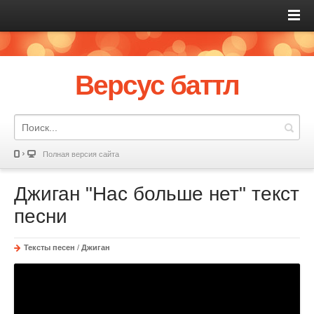
Версус баттл
Полная версия сайта
Джиган "Нас больше нет" текст
песни
Тексты песен
/
Джиган