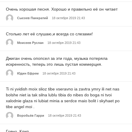
Очень хорошая песня. Хорошо и правильно её он читает
Сысоев Панкратий
18 октября 2019 21:43
Столько лет её слушаю,и всегда со слезами!
Моисеев Руслан
18 октября 2019 21:43
Джиган очень опопсел за эти года, музыка потеряла
искренность, теперь это лишь пустая коммерция.
Юдин Ефрем
18 октября 2019 21:43
Ti ni yvidish moix slioz tibe vseravno ia zavtra ymry ili net nas
bolshe niet ia tak silna lublu tibia do nibes do boga ni tvoi
xalodnie glaza ni lubiat minia a serdce maio bolit i skyhaet po
tibe angel moi .
Воробьёв Гарри
18 октября 2019 21:43
Говно. Клип.