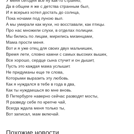
У меня сегодня все ну как-то странно,
Да в общем я же с детства странным был,
И я всерьез хотел достать до солнца,
Пока ночами под луною выл.
А мы умирали как мухи, но восставали, как птицы.
Про нас множили слухи, в отделах полиции.
Мы бились по лицам, мирились мизинцами,
Мама прости меня.
Вот и я уже отец для своих двух мальчишек,
Время лети, словно камни с самых высоких вышек,
Все хорошо, сердце сына стучит и он дышит,
Пусть это каждая мама услышит.
Не придуманы еще те слова,
Которыми выразить эту любовь.
Как я нуждался в тебе в года в два,
Как ты нуждаешься во мне вновь.
В Петербурге наверно сейчас разводят мосты,
Я разведу себе по крепче чай,
Всегда ждала меня только ты,
Вот записал, мам включай.
Похожие новости