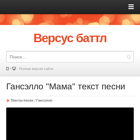
Версус баттл
Полная версия сайта
Гансэлло "Мама" текст песни
Тексты песен
/
Гансэлло